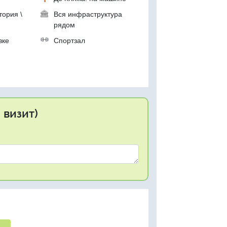
тория \
Вся инфраструктура
рядом
вке
Спортзал
 визит)