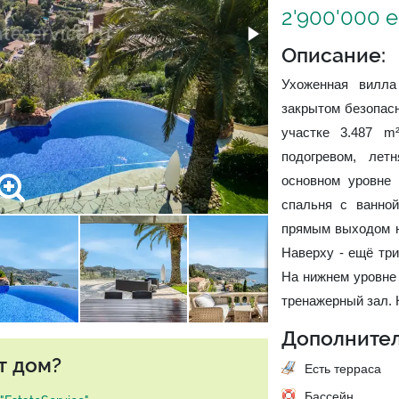
2'900'000 
Описание:
Ухоженная вилл
закрытом безопас
участке 3.487 m
подогревом, лет
основном уровне 
спальня с ванной
прямым выходом н
Наверху - ещё тр
На нижнем уровне 
тренажерный зал. 
Дополнител
т дом?
Есть терраса
Бассейн