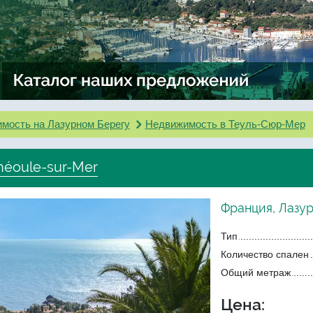
мость на Лазурном Берегу
Недвижимость в Теуль-Сюр-Мер
héoule-sur-Mer
Франция, Лазу
Тип
Количество спален
Общий метраж
Цена: