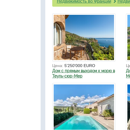
Недвижимость во Франции
Недви
Цена:
5'250'000 EURO
Ц
Дом с прямым выходом к морю в
Д
Теуль-сюр-Мер
Мо