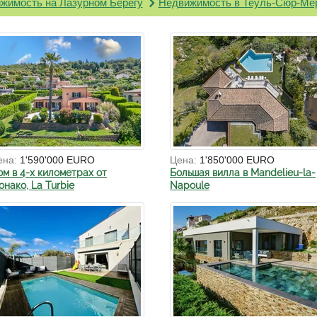
жимость на Лазурном Берегу
Недвижимость в Теуль-Сюр-Ме
ена:
1'590'000 EURO
Цена:
1'850'000 EURO
ом в 4-х километрах от
Большая вилла в Mandelieu-la-
нако, La Turbie
Napoule