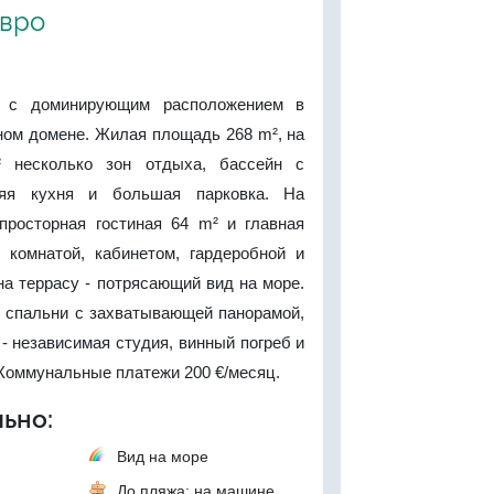
евро
а с доминирующим расположением в
ном домене. Жилая площадь 268 m², на
² несколько зон отдыха, бассейн с
няя кухня и большая парковка. На
просторная гостиная 64 m² и главная
 комнатой, кабинетом, гардеробной и
а террасу - потрясающий вид на море.
и спальни с захватывающей панорамой,
- независимая студия, винный погреб и
Коммунальные платежи 200 €/месяц.
ьно:
Вид на море
До пляжа: на машине