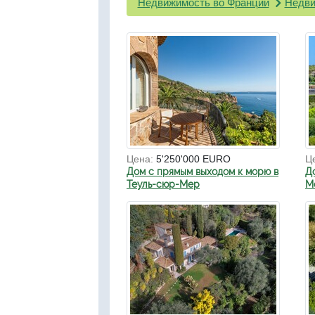
Недвижимость во Франции
Недви
Цена:
5'250'000 EURO
Ц
Дом с прямым выходом к морю в
Д
Теуль-сюр-Мер
Мо