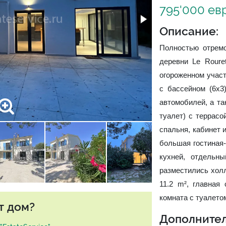
795'000 ев
Описание:
Полностью отремо
деревни Le Roure
огороженном участ
с бассейном (6x3
автомобилей, а та
туалет) с террасо
спальня, кабинет 
большая гостиная-
кухней, отдельн
разместились холл 
11.2 m², главная
комната с туалетом
т дом?
Дополнител