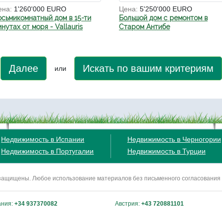
ена:
1'260'000 EURO
Цена:
5'250'000 EURO
осьмикомнатный дом в 15-ти
Большой дом с ремонтом в
нутах от моря - Vallauris
Старом Антибе
Далее
Искать по вашим критериям
или
Недвижимость в Испании
Недвижимость в Черногории
Недвижимость в Португалии
Недвижимость в Турции
ва защищены. Любое использование материалов без письменного согласования
ания:
+34 937370082
Австрия:
+43 720881101