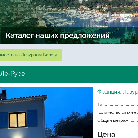
мость на Лазурном Берегу
 Ле-Руре
Франция, Лазу
Тип
Количество спален
Общий метраж
Цена: