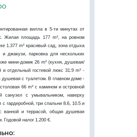
ро
нтированная вилла в 5-ти минутах от
t. Жилая площадь 177 m², на ровном
ке 1.377 m² красивый сад, зона отдыха
) и джакузи, парковка для нескольких
кже мини-домик 26 m² (кухня, душевая/
й и отдельный гостевой люкс 31.9 m² -
и душевая с туалетом. В главном доме -
столовая 66 m² с камином и островной
ый санузел с умывальником, наверху
с гардеробной, три спальни 8.6, 10.5 и
 с ванной и террасой, общая душевая
. Годовой налог 1.200 €.
ьно: