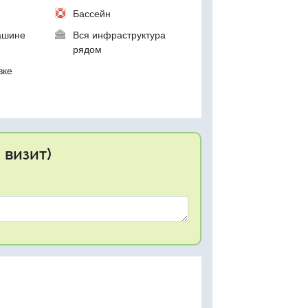
Бассейн
ашине
Вся инфраструктура
рядом
вке
 визит)