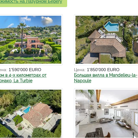
жимость на Лазурном Берегу
ена:
1'590'000 EURO
Цена:
1'850'000 EURO
ом в 4-х километрах от
Большая вилла в Mandelieu-la-
нако, La Turbie
Napoule