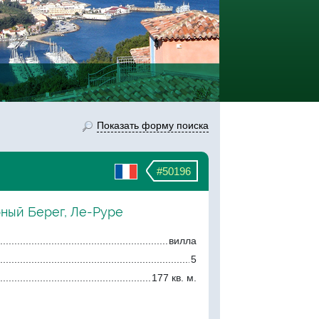
Показать форму поиска
#50196
рный Берег, Ле-Руре
вилла
5
177 кв. м.