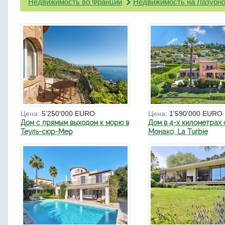
Недвижимость во Франции
Недвижимость на Лазурно
Цена:
5'250'000 EURO
Цена:
1'590'000 EURO
Дом с прямым выходом к морю в
Дом в 4-х километрах 
Теуль-сюр-Мер
Монако, La Turbie