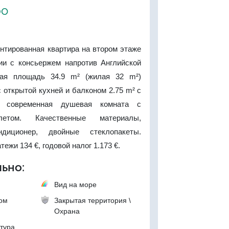
ро
нтированная квартира на втором этаже
ии с консьержем напротив Английской
ая площадь 34.9 m² (жилая 32 m²)
с открытой кухней и балконом 2.75 m² с
 современная душевая комната с
летом. Качественные материалы,
ндиционер, двойные стеклопакеты.
ежи 134 €, годовой налог 1.173 €.
ьно:
Вид на море
ком
Закрытая территория \
Охрана
тура