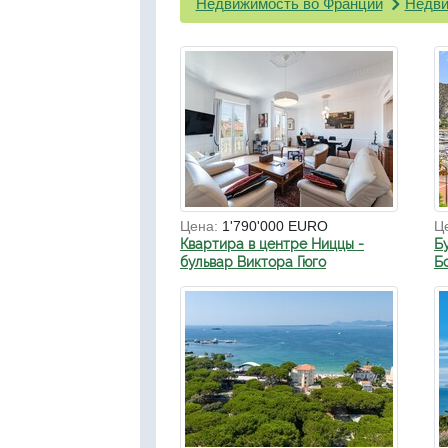
Недвижимость во Франции
Недви
Цена:
1'790'000 EURO
Ц
Квартира в центре Ниццы -
Б
бульвар Виктора Гюго
Б