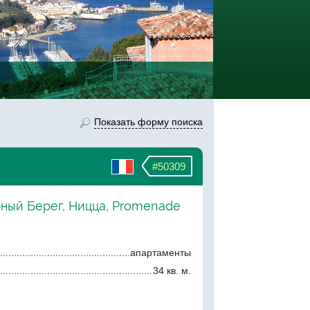
Показать форму поиска
#50309
рный Берег, Ницца, Promenade
апартаменты
34 кв. м.