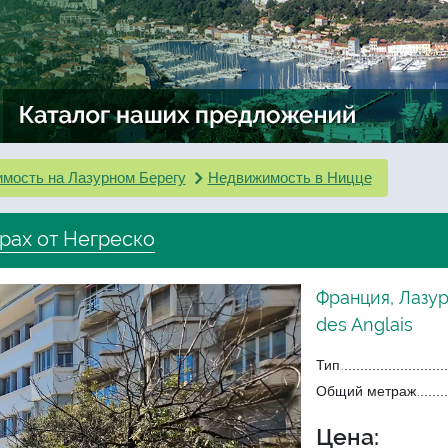
мость на Лазурном Берегу
Недвижимость в Ницце
трах от Негреско
Франция, Лазу
des Anglais
Тип
Общий метраж
Цена: