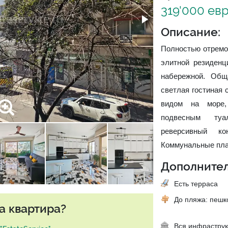
319'000 ев
Описание:
Полностью отремо
элитной резиденц
набережной. Общ
светлая гостиная 
видом на море,
подвесным туа
реверсивный ко
Коммунальные плат
Дополнител
Есть терраса
До пляжа: пеш
а квартира?
Вся инфраструк