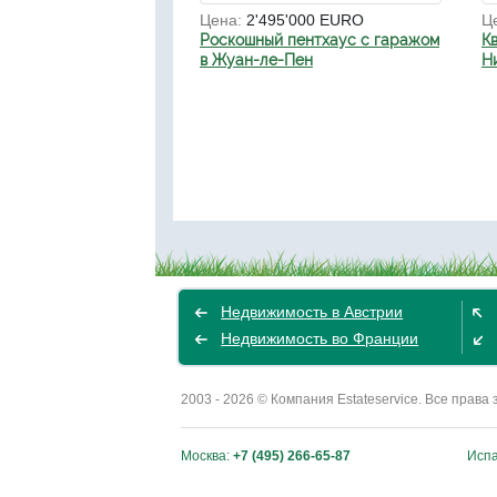
Цена:
2'495'000 EURO
Ц
Роскошный пентхаус с гаражом
К
в Жуан-ле-Пен
Н
Недвижимость в Австрии
Недвижимость во Франции
2003 - 2026 © Компания Estateservice. Все пра
Москва:
+7 (495) 266-65-87
Исп