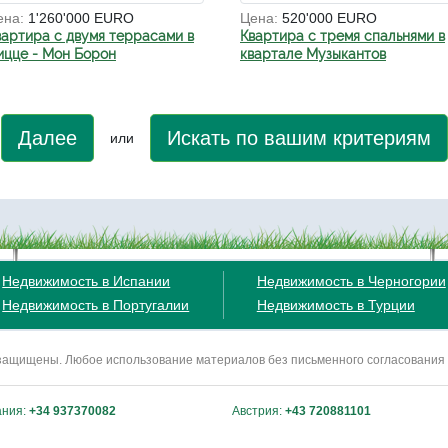
ена:
1'260'000 EURO
Цена:
520'000 EURO
вартира с двумя террасами в
Квартира с тремя спальнями в
ицце - Мон Борон
квартале Музыкантов
Далее
Искать по вашим критериям
или
Недвижимость в Испании
Недвижимость в Черногории
Недвижимость в Португалии
Недвижимость в Турции
ва защищены. Любое использование материалов без письменного согласования
ания:
+34 937370082
Австрия:
+43 720881101