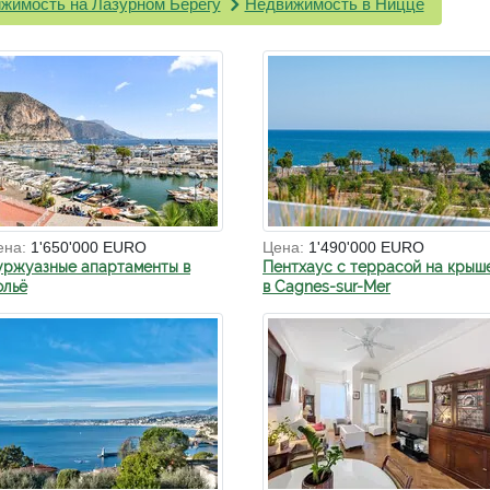
жимость на Лазурном Берегу
Недвижимость в Ницце
ена:
1'650'000 EURO
Цена:
1'490'000 EURO
уржуазные апартаменты в
Пентхаус с террасой на крыш
ольё
в Cagnes-sur-Mer