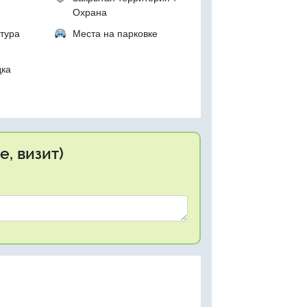
Охрана
тура
Места на парковке
дка
, визит)