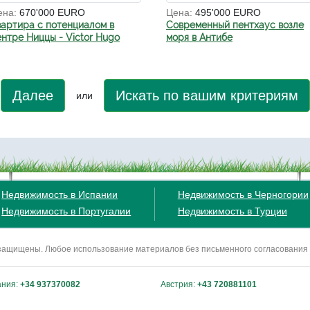
ена:
670'000 EURO
Цена:
495'000 EURO
вартира с потенциалом в
Современный пентхаус возле
ентре Ниццы - Victor Hugo
моря в Антибе
Далее
Искать по вашим критериям
или
Недвижимость в Испании
Недвижимость в Черногории
Недвижимость в Португалии
Недвижимость в Турции
ва защищены. Любое использование материалов без письменного согласования
ания:
+34 937370082
Австрия:
+43 720881101