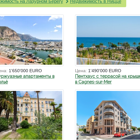
жимость на Лазурном Берегу
Недвижимость в Ницце
ена:
1'650'000 EURO
Цена:
1'490'000 EURO
уржуазные апартаменты в
Пентхаус с террасой на крыш
ольё
в Cagnes-sur-Mer