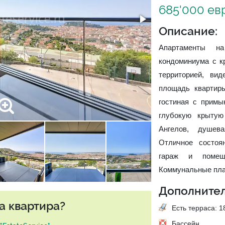
685'000 ев
Описание:
Апартаменты на
кондоминиума с к
территорией, ви
площадь квартиры
гостиная с примы
глубокую крыту
Ангелов, душев
Отличное состоя
гараж и помещ
Коммунальные плат
Дополнител
а квартира?
Есть терраса: 18
Бассейн