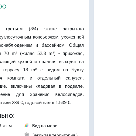
ро
 третьем (3/4) этаже закрытого
руглосуточным консьержем, ухоженной
деонаблюдением и бассейном. Общая
 70 m² (жилая 52.3 m²) - прихожая,
кающей кухней и спальня выходят на
ю террасу 18 m² с видом на Бухту
ая комната и отдельный санузел.
ние, включены кладовая в подвале,
ение для хранения велосипедов.
ежи 289 €, годовой налог 1.539 €.
ьно:
 кв. м.
Вид на море
Закрытая территория \