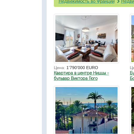
Недвижимость во Франции
Недви
Цена:
1'790'000 EURO
Ц
Квартира в центре Ниццы -
Б
бульвар Виктора Гюго
Б