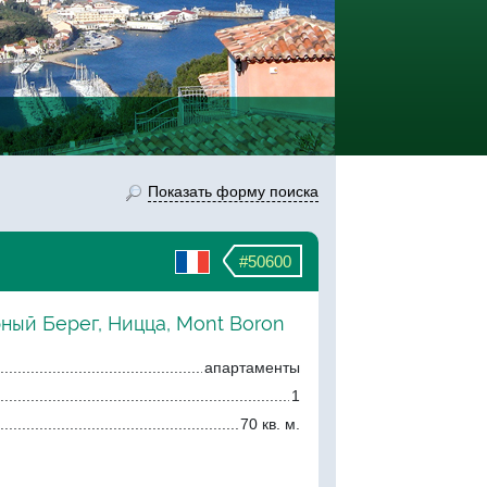
Показать форму поиска
#50600
ный Берег, Ницца, Mont Boron
апартаменты
1
70 кв. м.