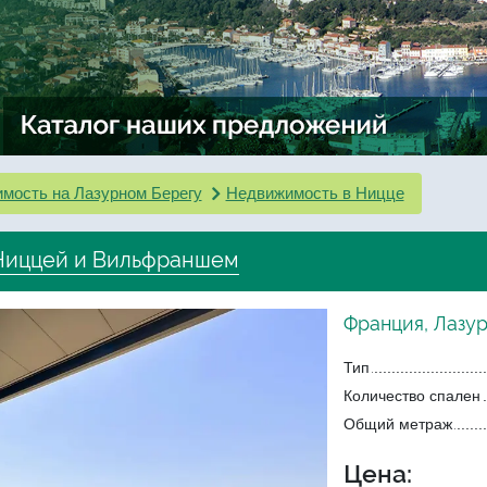
мость на Лазурном Берегу
Недвижимость в Ницце
Ниццей и Вильфраншем
Франция, Лазур
Тип
Количество спален
Общий метраж
Цена: