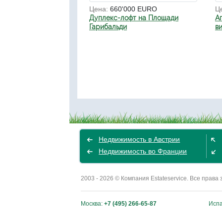
Цена:
660'000 EURO
Ц
Дуплекс-лофт на Площади
А
Гарибальди
в
Недвижимость в Австрии
Недвижимость во Франции
2003 - 2026 © Компания Estateservice. Все пра
Москва:
+7 (495) 266-65-87
Исп