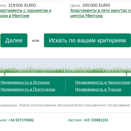
ена:
319'000 EURO
Цена:
265'000 EURO
партаменты с паркингом и
Апартаменты в пяти минутах о
идом в Ментоне
центра Ментона
Далее
Искать по вашим критериям
или
Недвижимость в Испании
Недвижимость в Черногории
Недвижимость в Португалии
Недвижимость в Турции
ва защищены. Любое использование материалов без письменного согласования
ания:
+34 937370082
Австрия:
+43 720881101