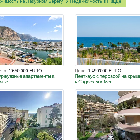
жимость на Лазурном Берегу
Недвижимость в Ницце
ена:
1'650'000 EURO
Цена:
1'490'000 EURO
уржуазные апартаменты в
Пентхаус с террасой на крыш
ольё
в Cagnes-sur-Mer