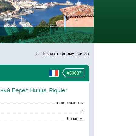
Показать форму поиска
#50637
ный Берег, Ницца, Riquier
апартаменты
2
66 кв. м.