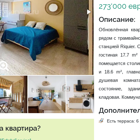
273'000 ев
Описание:
Обновлённая ква
рядом с трамвайно
станцией Riquier.
гостиная 17.7 m²
помещается столик
и 18.6 m², главн
душевая комнат
состояние, зда
кладовая. Коммуна
Дополнител
Есть терраса: 6 
а квартира?