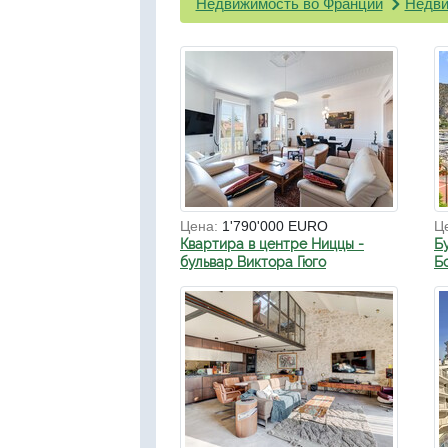
Недвижимость во Франции
Недви
Цена:
1'790'000 EURO
Ц
Квартира в центре Ниццы -
Б
бульвар Виктора Гюго
Б