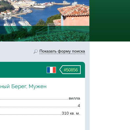
Показать форму поиска
#50856
рный Берег, Мужен
вилла
4
310 кв. м.