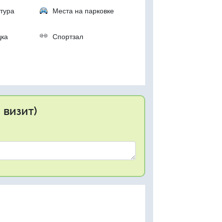
тура
Места на парковке
дка
Спортзал
 визит)