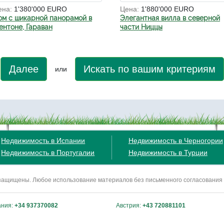
ена:
1'380'000 EURO
Цена:
1'880'000 EURO
ом с шикарной панорамой в
Элегантная вилла в северной
ентоне, Гараван
части Ниццы
Далее
Искать по вашим критериям
или
Недвижимость в Испании
Недвижимость в Черногории
Недвижимость в Португалии
Недвижимость в Турции
ва защищены. Любое использование материалов без письменного согласования
ания:
+34 937370082
Австрия:
+43 720881101