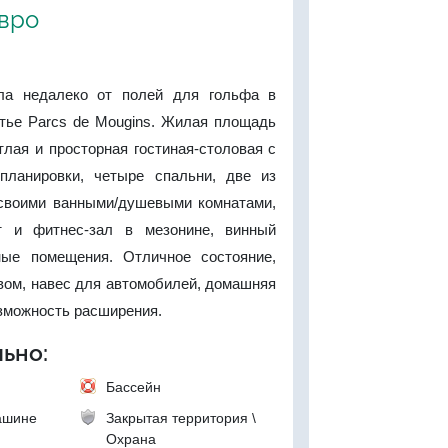
евро
ла недалеко от полей для гольфа в
тье Parcs de Mougins. Жилая площадь
тлая и просторная гостиная-столовая с
планировки, четыре спальни, две из
своими ванными/душевыми комнатами,
т и фитнес-зал в мезонине, винный
ные помещения. Отличное состояние,
вом, навес для автомобилей, домашняя
зможность расширения.
ьно:
Бассейн
ашине
Закрытая территория \
Охрана