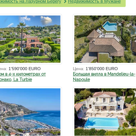
жимость на Лазурном Берегу
Недвижимость в Мужане
ена:
1'590'000 EURO
Цена:
1'850'000 EURO
ом в 4-х километрах от
Большая вилла в Mandelieu-la-
нако, La Turbie
Napoule