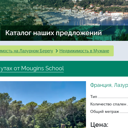
мость на Лазурном Берегу
Недвижимость в Мужане
утах от Mougins School
Франция, Лазу
Тип
Количество спален
Общий метраж
Цена: