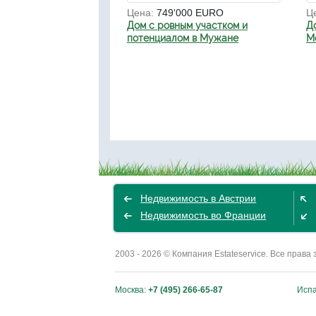
Цена:
749'000 EURO
Ц
Дом с ровным участком и
Д
потенциалом в Мужане
М
Недвижимость в Австрии
Недвижимость во Франции
2003 - 2026 © Компания Estateservice. Все пра
Москва:
+7 (495) 266-65-87
Исп