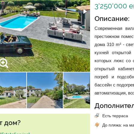
3'250'000 
Описание:
Современная вил
престижном помес
дома 310 m² - све
кухней открытой 
которых люкс со 
открытый кабине
погреб и подсоб
бассейн с подогре
автоматизация, во
Дополнител
Есть терраса
т дом?
До пляжа: на м