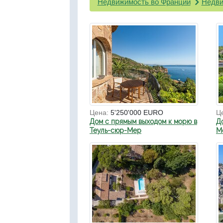
Недвижимость во Франции
Недви
Цена:
5'250'000 EURO
Ц
Дом с прямым выходом к морю в
Д
Теуль-сюр-Мер
Мо