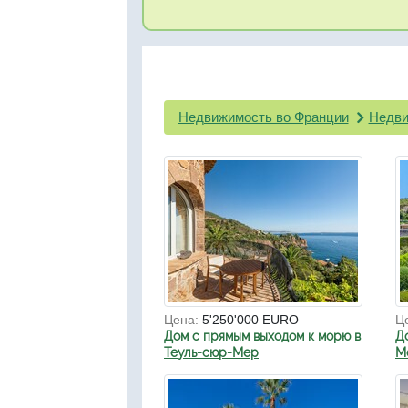
Недвижимость во Франции
Недви
Цена:
5'250'000 EURO
Ц
Дом с прямым выходом к морю в
Д
Теуль-сюр-Мер
Мо