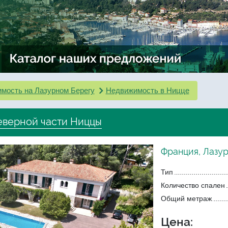
мость на Лазурном Берегу
Недвижимость в Ницце
еверной части Ниццы
Франция, Лазу
Тип
Количество спален
Общий метраж
Цена: