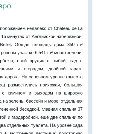
евро
положением недалеко от Château de La
в 15 минутах от Английской набережной,
/ Bellet. Общая площадь дома 350 m²
 ровном участке 6.541 m² много зелени,
рбекю, свой прудик с рыбой, сад с
вьями и огородом, двойной гараж,
я дорога. На основном уровне (высота
ра) разместились прихожая, большая
² с камином и выходом на широкую
д на зелень, бассейн и море, отдельная
атененной беседкой, главная спальня 37
той и гардеробной, ещё две спальни по
два отдельных туалета. На уровне сада
п + внутренняя лестница) просторная