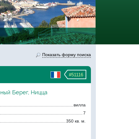
Показать форму поиска
#51116
рный Берег, Ницца
вилла
7
350 кв. м.