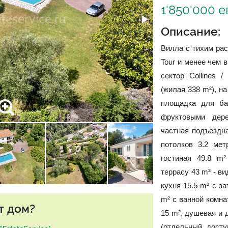
1'850'000 
Описание:
Вилла с тихим рас
Tour и менее чем 
сектор Collines 
(жилая 338 m²), на
площадка для ба
фруктовыми дере
частная подъездна
потолков 3.2 мет
гостиная 49.8 m
террасу 43 m² - ви
кухня 15.5 m² с з
m² с ванной комна
т дом?
15 m², душевая и 
(отдельный досту