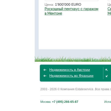
Цена:
1'800'000 EURO
Ц
Роскошный пентхаус с гаражом
С
в Ментоне
М
Недвижимость в Австрии
Недвижимость во Франции
2003 - 2026 © Компания Estateservice. Все пра
Москва:
+7 (495) 266-65-87
Исп