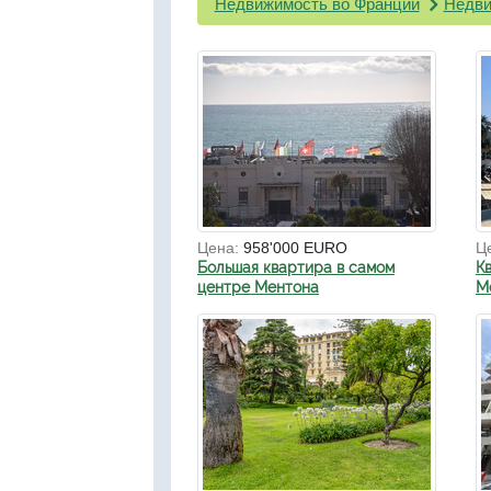
Недвижимость во Франции
Недви
Цена:
958'000 EURO
Ц
Большая квартира в самом
К
центре Ментона
М