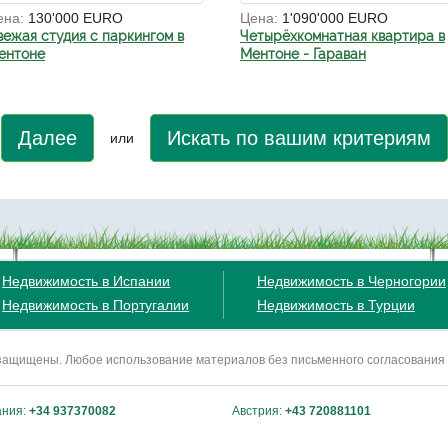
ена:
130'000 EURO
Цена:
1'090'000 EURO
вежая студия с паркингом в
Четырёхкомнатная квартира в
ентоне
Ментоне - Гараван
Далее
Искать по вашим критериям
или
Недвижимость в Испании
Недвижимость в Черногории
Недвижимость в Португалии
Недвижимость в Турции
ва защищены. Любое использование материалов без письменного согласования
ания:
+34 937370082
Австрия:
+43 720881101