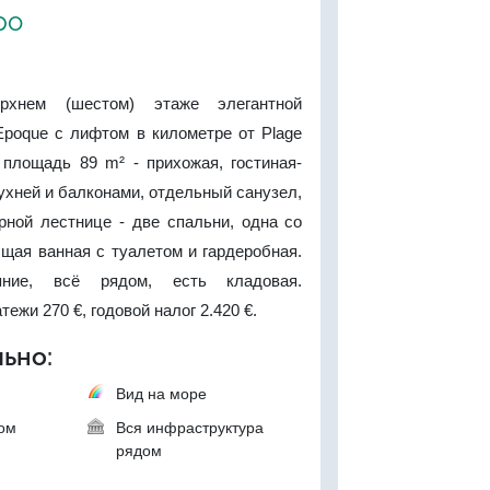
ро
рхнем (шестом) этаже элегантной
Epoque с лифтом в километре от Plage
 площадь 89 m² - прихожая, гостиная-
кухней и балконами, отдельный санузел,
рной лестнице - две спальни, одна со
щая ванная с туалетом и гардеробная.
яние, всё рядом, есть кладовая.
ежи 270 €, годовой налог 2.420 €.
ьно:
Вид на море
ком
Вся инфраструктура
рядом