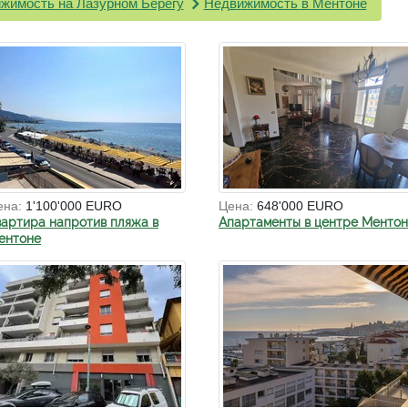
жимость на Лазурном Берегу
Недвижимость в Ментоне
ена:
1'100'000 EURO
Цена:
648'000 EURO
вартира напротив пляжа в
Апартаменты в центре Менто
ентоне