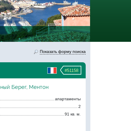
Показать форму поиска
#51158
рный Берег, Ментон
апартаменты
2
91 кв. м.