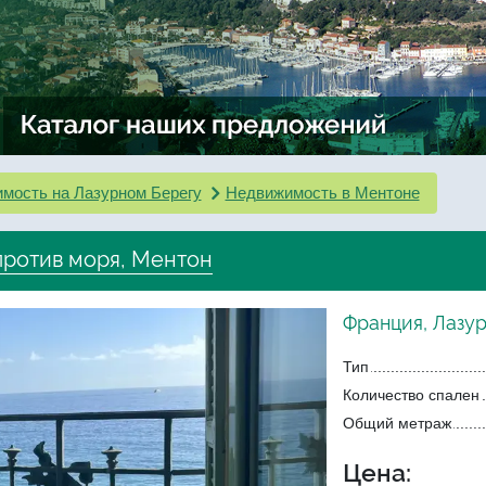
мость на Лазурном Берегу
Недвижимость в Ментоне
против моря, Ментон
Франция, Лазу
Тип
Количество спален
Общий метраж
Цена: