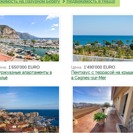
жимость на Лазурном Берегу
Недвижимость в Ницце
ена:
1'650'000 EURO
Цена:
1'490'000 EURO
уржуазные апартаменты в
Пентхаус с террасой на крыш
ольё
в Cagnes-sur-Mer