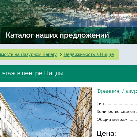
мость на Лазурном Берегу
Недвижимость в Ницце
 этаж в центре Ниццы
Франция, Лазур
Тип
Количество спален
Общий метраж
Цена: