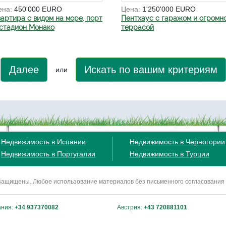
ена:
450'000 EURO
Цена:
1'250'000 EURO
вартира с видом на море, порт
Пентхаус с гаражом и огромн
 стадион Монако
террасой
Далее
Искать по вашим критериям
или
Недвижимость в Испании
Недвижимость в Черногории
Недвижимость в Португалии
Недвижимость в Турции
ва защищены. Любое использование материалов без письменного согласования
ания:
+34 937370082
Австрия:
+43 720881101