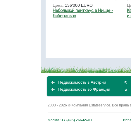
Цена:
136'000 EURO
Ц
Небольшой пентхаус в Ницце -
К
Либерасьон
и
Недвижимость в Австрии
Недвижимость во Франции
2003 - 2026 © Компания Estateservice. Все пра
Москва:
+7 (495) 266-65-87
Исп