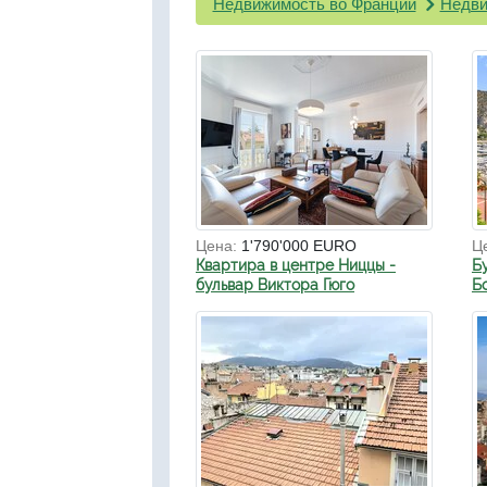
Недвижимость во Франции
Недви
Цена:
1'790'000 EURO
Ц
Квартира в центре Ниццы -
Б
бульвар Виктора Гюго
Б