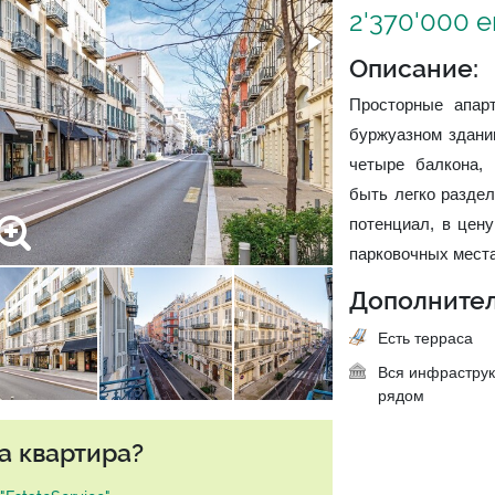
2'370'000 
Описание:
Просторные апар
буржуазном здани
четыре балкона, 
быть легко раздел
потенциал, в цен
парковочных места
Дополнител
Есть терраса
Вся инфраструк
рядом
а квартира?