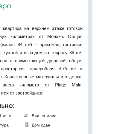
евро
 квартира на верхнем этаже готовой
двух километрах от Монако. Общая
жилая 94 m²) - прихожая, гостиная-
с кухней и выходом на террасу 39 m²,
авная с примыкающей душевой, общая
 просторная гардеробная 4.75 m² и
л. Качественные материалы и отделка,
 всего километр от Plage Mala.
нтия от застройщика.
ьно:
 кв. м.
Вид на море
тура
Дом сдан