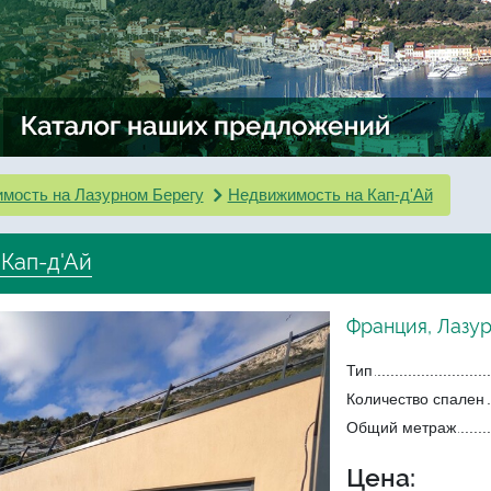
мость на Лазурном Берегу
Недвижимость на Кап-д'Ай
 Кап-д'Ай
Франция, Лазур
Тип
Количество спален
Общий метраж
Цена: