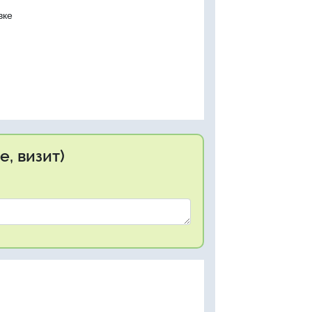
вке
, визит)