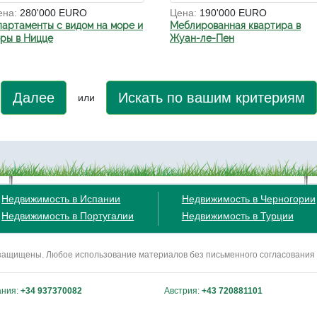
ена:
280'000 EURO
Цена:
190'000 EURO
партаменты с видом на море и
Меблированная квартира в
оры в Ницце
Жуан-ле-Пен
Далее
Искать по вашим критериям
или
Недвижимость в Испании
Недвижимость в Черногории
Недвижимость в Португалии
Недвижимость в Турции
ва защищены. Любое использование материалов без письменного согласования
ания:
+34 937370082
Австрия:
+43 720881101