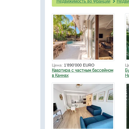
Недвижимость во Франции
Недви
Цена:
1'890'000 EURO
Ц
Квартира с частным бассейном
Б
в Каннах
Н