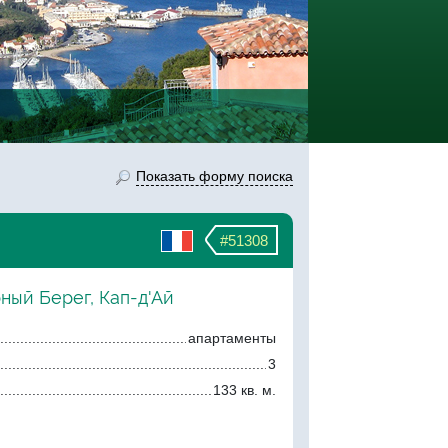
Показать форму поиска
#51308
ный Берег, Кап-д'Ай
апартаменты
3
133 кв. м.