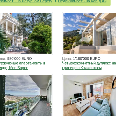
жимость на Лазурном Берегу
Недвижимость на Кап-д'Ай
ена:
980'000 EURO
Цена:
1'180'000 EURO
уржуазные апартаменты в
Четырехкомнатный дуплекс на
ицце, Мон Борон
границе с Княжеством