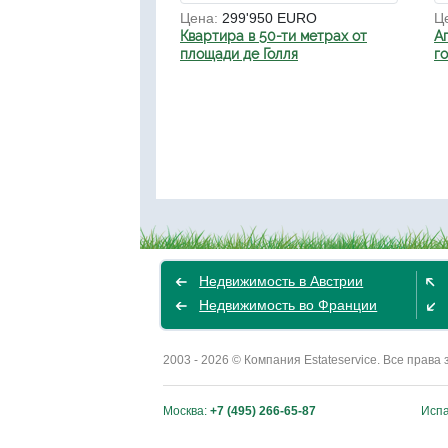
Цена:
299'950 EURO
Ц
Квартира в 50-ти метрах от
А
площади де Голля
г
Недвижимость в Австрии
Недвижимость во Франции
2003 - 2026 © Компания Estateservice. Все пра
Москва:
+7 (495) 266-65-87
Исп