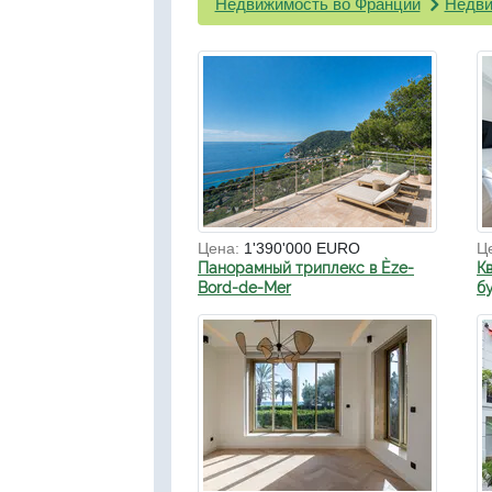
Недвижимость во Франции
Недви
Цена:
1'390'000 EURO
Ц
Панорамный триплекс в Èze-
К
Bord-de-Mer
б