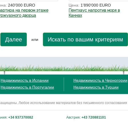
ена:
240'000 EURO
Цена:
1'890'000 EURO
вартира на первом этаже
Пентхаус напротив моря в
уржуазного дворца
Каннах
Далее
Искать по вашим критериям
или
Недвижимость в Испании
Недвижимость в Черногории
Недвижимость в Португалии
Недвижимость в Турции
ва защищены. Любое использование материалов без письменного согласования
ания:
+34 937370082
Австрия:
+43 720881101