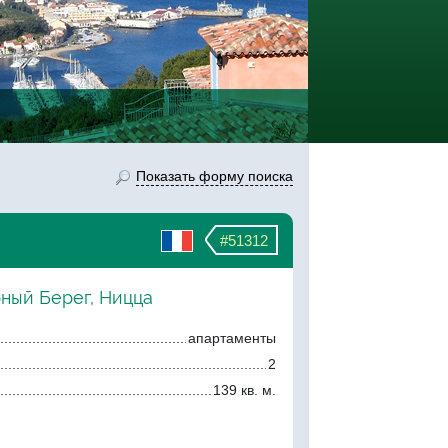
Показать форму поиска
#51312
рный Берег, Ницца
апартаменты
2
139 кв. м.