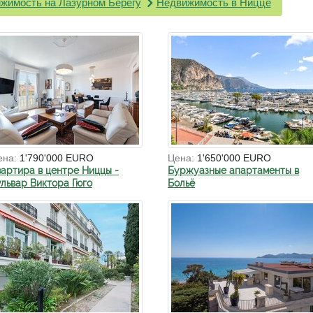
жимость на Лазурном Берегу
Недвижимость в Ницце
ена:
1'790'000 EURO
Цена:
1'650'000 EURO
вартира в центре Ниццы -
Буржуазные апартаменты в
ульвар Виктора Гюго
Больё