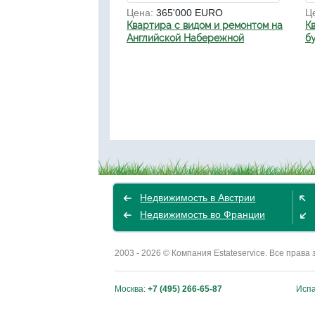
Цена:
365'000 EURO
Ц
Квартира с видом и ремонтом на
К
Английской Набережной
б
Недвижимость в Австрии
Недвижимость во Франции
2003 - 2026 © Компания Estateservice. Все пра
Москва:
+7 (495) 266-65-87
Исп