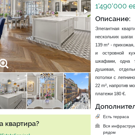
1'490'000 е
Описание:
Элегантная кварт
нескольких шагах
139 m² - прихожая
и островной ку
шкафами, одна т
душевая, отдель
потолки с лепнин
22 m², напротив м
платежи 180 €.
Дополнител
Есть терраса
а квартира?
Вся инфраструк
рядом