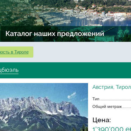
ость в Тироле
тцбюэль
Австрия, Тирол
Тип
Общий метраж
Цена:
1'390'000 