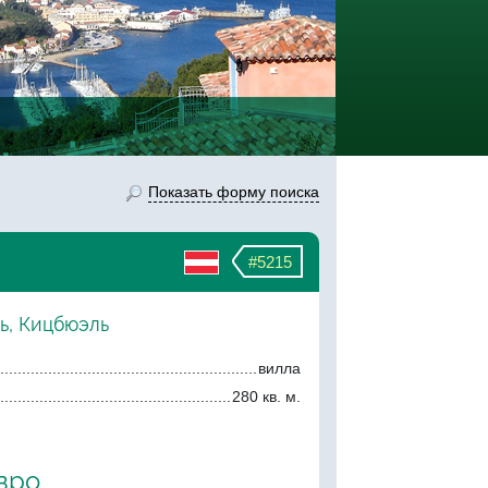
Показать форму поиска
#5215
ь, Кицбюэль
вилла
280 кв. м.
евро