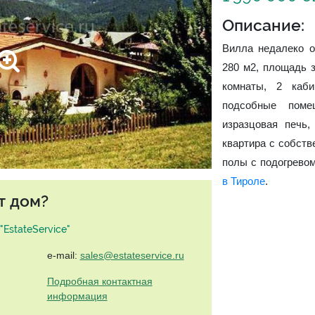
Описание:
Вилла недалеко о
280 м2, площадь з
комнаты, 2 каби
подсобные поме
изразцовая печь,
квартира с собст
полы с подогревом
в Тироле
.
т дом?
EstateService"
e-mail:
sales@estateservice.ru
Подробная контактная
информация