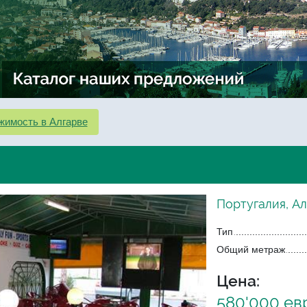
жимость в Алгарве
Португалия, А
Тип
Общий метраж
Цена:
580'000 ев