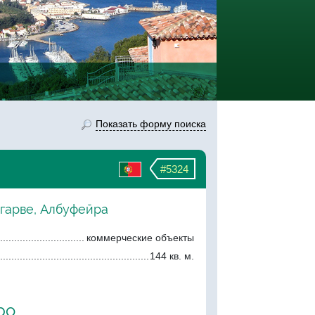
Показать форму поиска
#5324
лгарве, Албуфейра
коммерческие объекты
144 кв. м.
ро