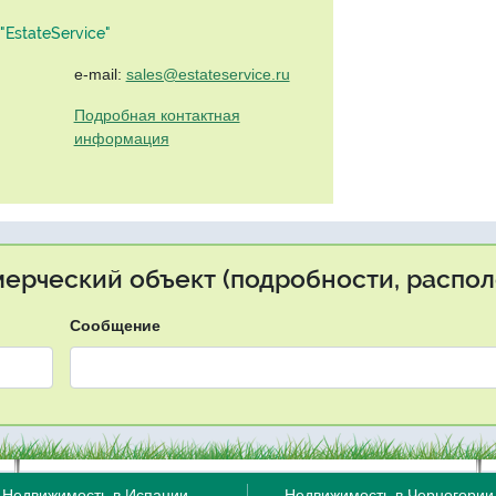
EstateService"
e-mail:
sales@estateservice.ru
Подробная контактная
информация
мерческий объект (подробности, распол
Сообщение
Недвижимость в Испании
Недвижимость в Черногории