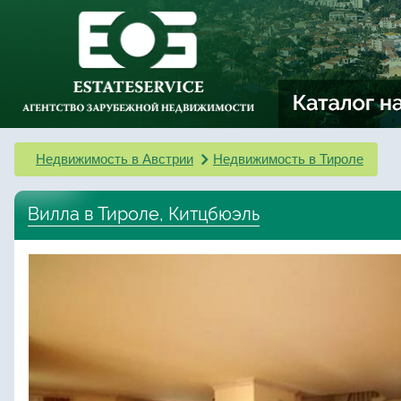
Недвижимость в Австрии
Недвижимость в Тироле
Вилла в Тироле, Китцбюэль