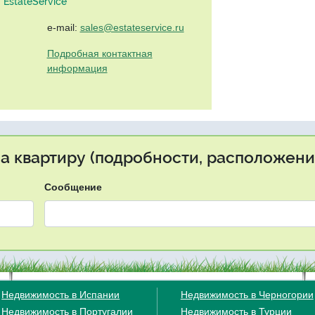
EstateService"
e-mail:
sales@estateservice.ru
Подробная контактная
информация
на квартиру (подробности, расположение
Сообщение
Недвижимость в Испании
Недвижимость в Черногории
Недвижимость в Португалии
Недвижимость в Турции