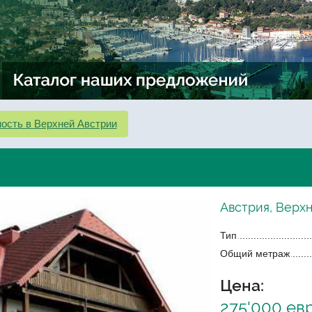
ость в Верхней Австрии
Австрия, Верхн
Тип
Общий метраж
Цена:
275'000 ев