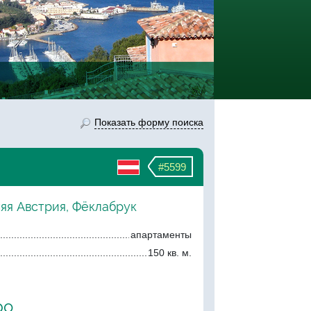
Показать форму поиска
#5599
яя Австрия, Фёклабрук
апартаменты
150 кв. м.
ро