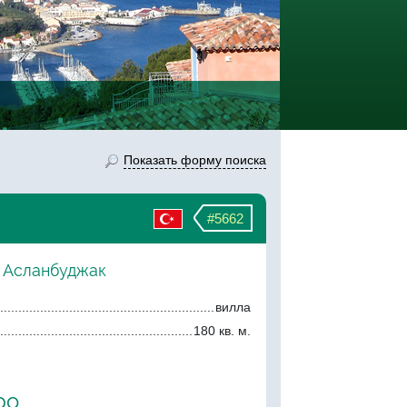
Показать форму поиска
#5662
, Асланбуджак
вилла
180 кв. м.
ро