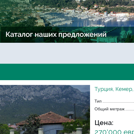
Турция, Кемер
Тип
Общий метраж
Цена:
270'000 ев