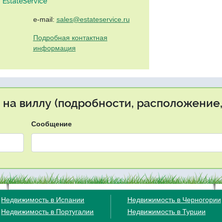
EstateService"
e-mail:
sales@estateservice.ru
Подробная контактная
информация
 на виллу (подробности, расположение,
Сообщение
Недвижимость в Испании
Недвижимость в Черногории
Недвижимость в Португалии
Недвижимость в Турции