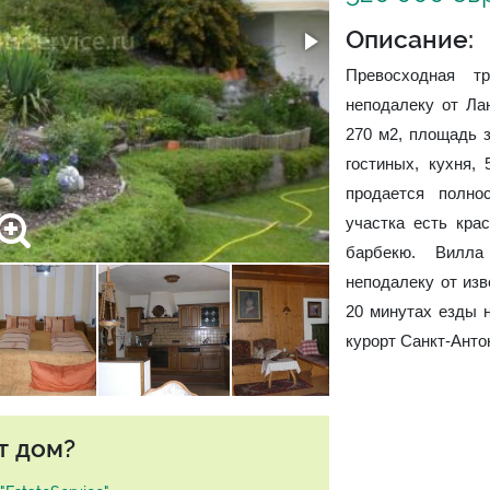
Описание:
Превосходная т
неподалеку от Ла
270 м2, площадь з
гостиных, кухня,
продается полно
участка есть кра
барбекю. Вилла
неподалеку от изв
20 минутах езды 
курорт Санкт-Анто
т дом?