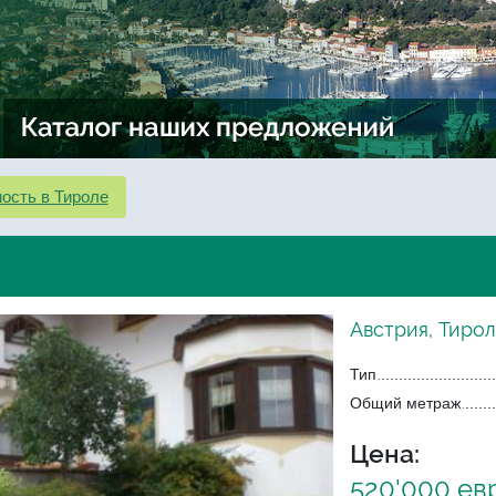
ость в Тироле
Австрия, Тиро
Тип
Общий метраж
Цена:
520'000 ев