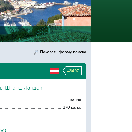
Показать форму поиска
#6497
ль, Штанц-Ландек
вилла
270 кв. м.
ро