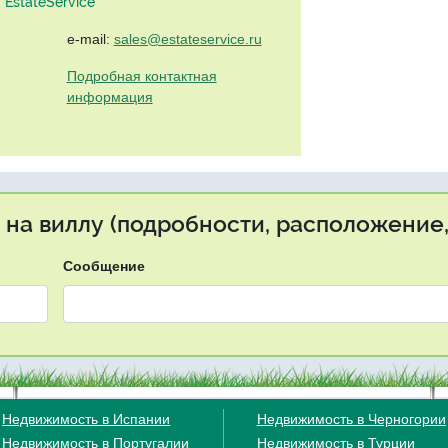
EstateService"
e-mail:
sales@estateservice.ru
Подробная контактная
информация
 на виллу (подробности, расположение,
Сообщение
Недвижимость в Испании
Недвижимость в Черногории
Недвижимость в Португалии
Недвижимость в Турции