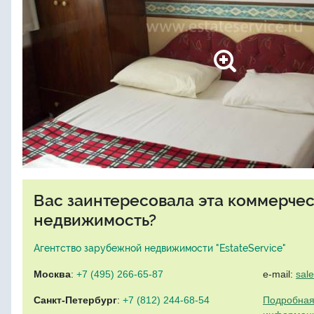
Вас заинтересовала эта коммерче
недвижимость?
Агентство зарубежной недвижимости "EstateService"
Москва
:
+7 (495) 266-65-87
e-mail:
sal
Санкт-Петербург
:
+7 (812) 244-68-54
Подробная