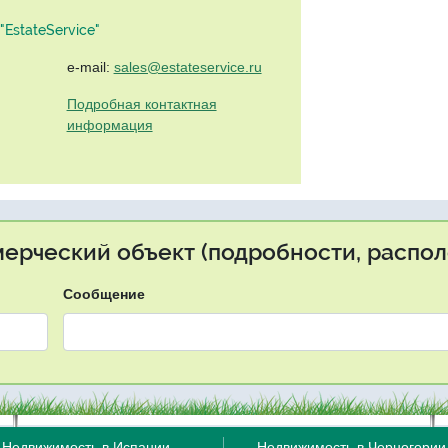
EstateService"
e-mail:
sales@estateservice.ru
Подробная контактная
информация
мерческий объект (подробности, распол
Сообщение
Недвижимость в Испании
Недвижимость в Черногории