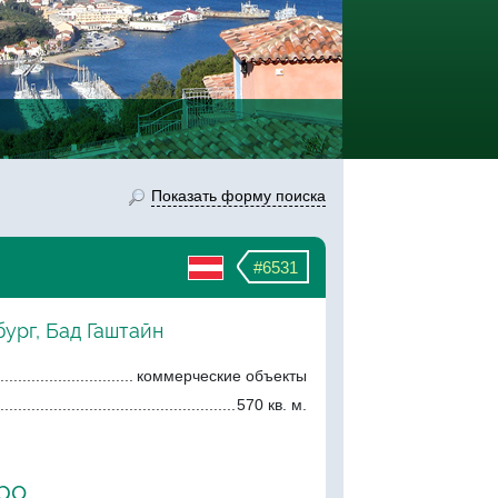
Показать форму поиска
#6531
бург, Бад Гаштайн
коммерческие объекты
570 кв. м.
ро