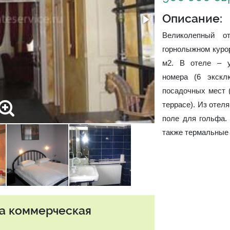
Описание:
Великолепный о
горнолыжном курор
м2. В отеле – 
номера (6 экскл
посадочных мест (
террасе). Из отел
поле для гольфа.
также термальные
та коммерческая