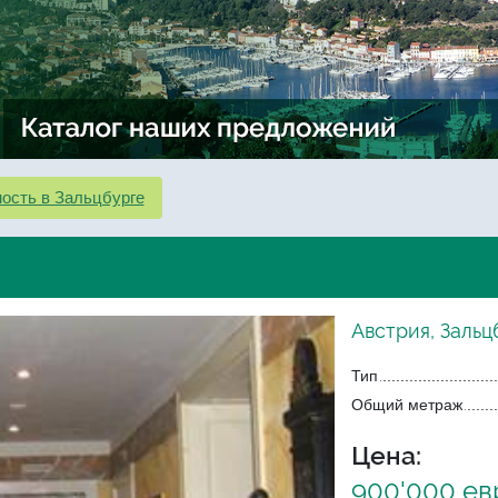
ость в Зальцбурге
Австрия, Зальц
Тип
Общий метраж
Цена:
900'000 ев