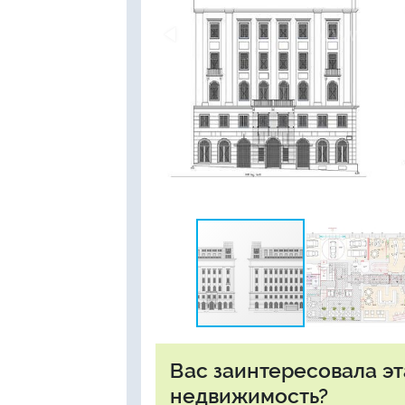
Вас заинтересовала э
недвижимость?