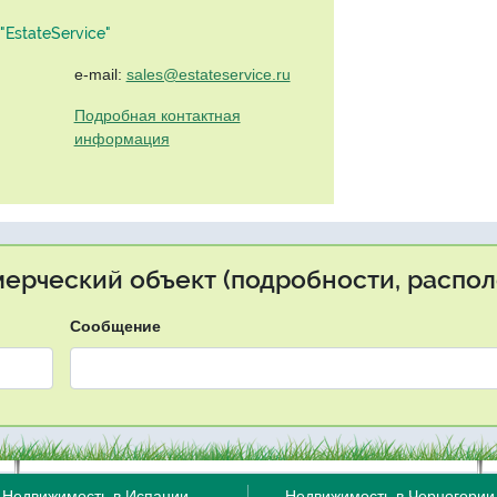
EstateService"
e-mail:
sales@estateservice.ru
Подробная контактная
информация
мерческий объект (подробности, распол
Сообщение
Недвижимость в Испании
Недвижимость в Черногории