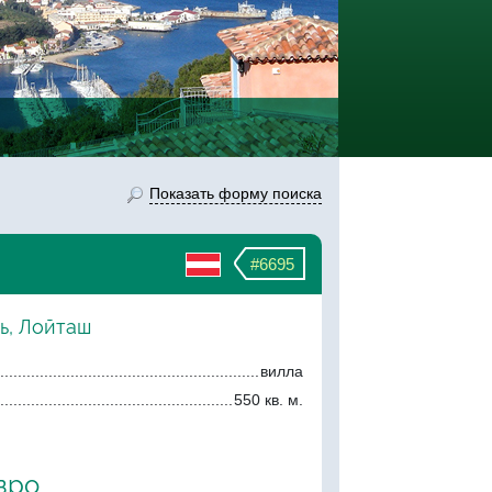
Показать форму поиска
#6695
ь, Лойташ
вилла
550 кв. м.
евро