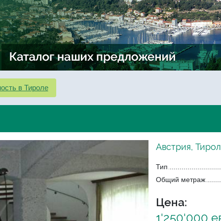
ость в Тироле
Австрия, Тирол
Тип
Общий метраж
Цена:
1'250'000 