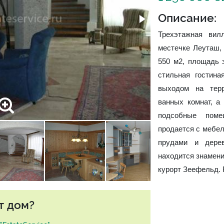
Описание:
Трехэтажная вил
местечке Леуташ,
550 м2, площадь 
стильная гостина
выходом на терр
ванных комнат, а
подсобные поме
продается с мебел
прудами и дере
находится знамен
курорт Зеефельд. 
т дом?