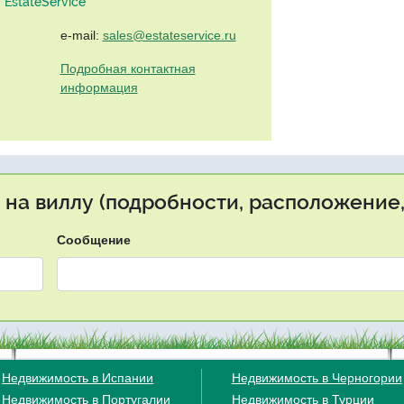
EstateService"
e-mail:
sales@estateservice.ru
Подробная контактная
информация
 на виллу (подробности, расположение,
Сообщение
Недвижимость в Испании
Недвижимость в Черногории
Недвижимость в Португалии
Недвижимость в Турции