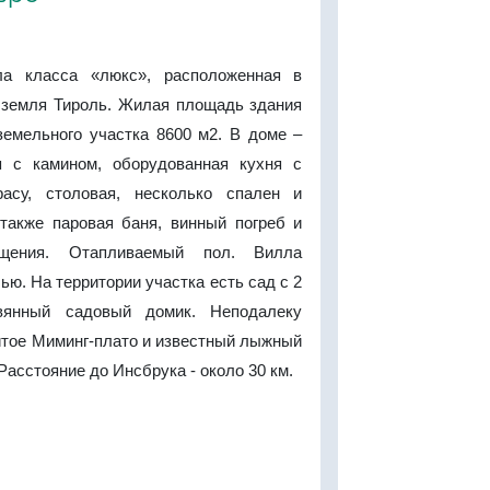
ла класса «люкс», расположенная в
 земля Тироль. Жилая площадь здания
земельного участка 8600 м2. В доме –
я с камином, оборудованная кухня с
асу, столовая, несколько спален и
 также паровая баня, винный погреб и
щения. Отапливаемый пол. Вилла
ью. На территории участка есть сад с 2
вянный садовый домик. Неподалеку
итое Миминг-плато и известный лыжный
Расстояние до Инсбрука - около 30 км.