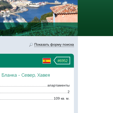
Показать форму поиска
#6952
 Бланка - Север, Хавея
апартаменты
2
109 кв. м.