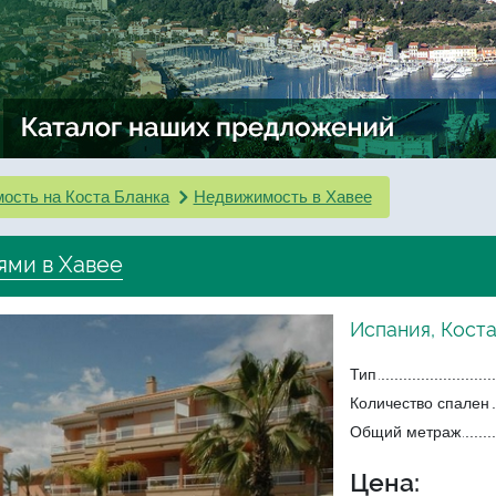
ость на Коста Бланка
Недвижимость в Хавее
ями в Хавее
Испания, Коста
Тип
Количество спален
Общий метраж
Цена: