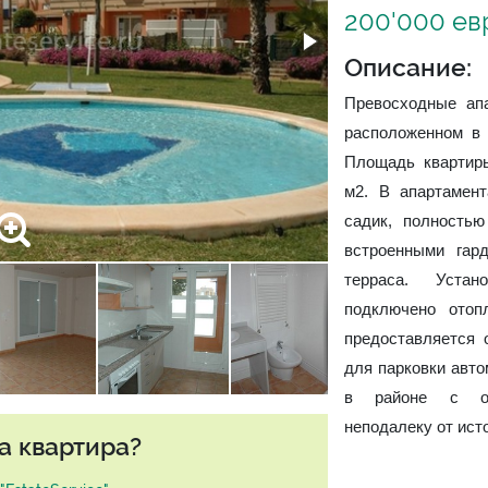
200'000 ев
Описание:
Превосходные ап
расположенном в 
Площадь квартиры
м2. В апартамен
садик, полностью
встроенными гар
терраса. Уста
подключено отоп
предоставляется 
для парковки авто
в районе с отл
неподалеку от ист
а квартира?