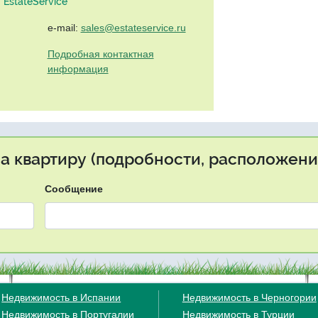
EstateService"
e-mail:
sales@estateservice.ru
Подробная контактная
информация
на квартиру (подробности, расположение
Сообщение
Недвижимость в Испании
Недвижимость в Черногории
Недвижимость в Португалии
Недвижимость в Турции