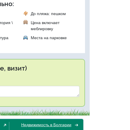
ьно:
До пляжа: пешком
тория \
Цена включает
меблировку
тура
Места на парковке
, визит)
Недвижимость в Болгарии