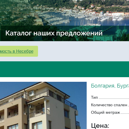
мость в Несебре
Болгария, Бург
Тип
Количество спален
Общий метраж
Цена: