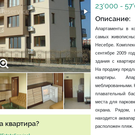
23'000 - 57
Описание:
Апартаменты в к
самых живописных
Несебре. Комплекс
сентябре 2009 го
здания с квартир
На продажу предла
квартиры. Апа
меблированными. 
плавательный ба
места для парковк
охрана. Рядом, 
находится аквапар
а квартира?
расположен пляж.