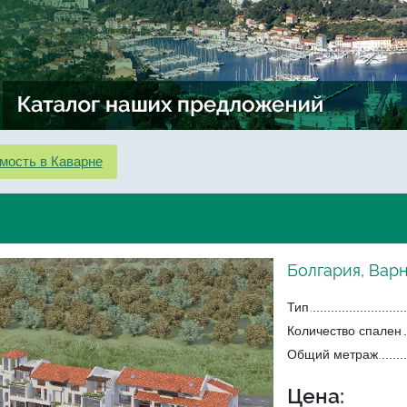
мость в Каварне
Болгария, Варн
Тип
Количество спален
Общий метраж
Цена: