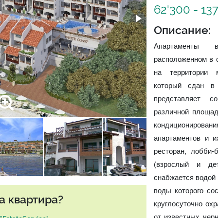
62'300 - 13
Описание:
Апартаменты 
расположенном в с
на территории м
который сдан в
представляет с
различной площад
кондиционировани
апартаментов и и
ресторан, лобби-
(взрослый и де
снабжается водой 
воды которого сос
а квартира?
круглосуточно охр
от известных чер