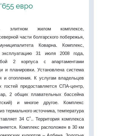
7'655 евро
в элитном жилом комплексе,
еверной части болгарского побережья,
униципалитета Коварна. Комплекс,
 эксплуатацию 31 июля 2008 года,
обой 2 корпуса с апартаментами
и и планировки. Установлена система
я и отопления. К услугам владельцев
х гостей предоставляется СПА-центр,
бар, 2 общих плавательных бассейна
тский) и многое другое. Комплекс
из термального источника, температура
тавляет 34 С˚.. Территория комплекса
аняется. Комплекс расположен в 30 км
номорских курортов – Албена, Золотые