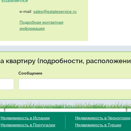
EstateService"
e-mail:
sales@estateservice.ru
Подробная контактная
информация
на квартиру (подробности, расположение
Сообщение
Недвижимость в Испании
Недвижимость в Черногории
Недвижимость в Португалии
Недвижимость в Турции