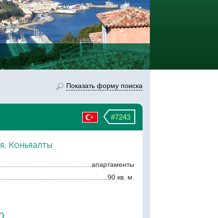
Показать форму поиска
#7243
я, Коньяалты
апартаменты
90 кв. м.
о