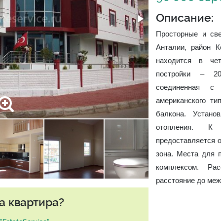
Описание:
Просторные и св
Анталии, район 
находится в че
постройки – 20
соединенная с 
американского ти
балкона. Устано
отопления. К
предоставляется 
зона. Места для 
комплексом. Ра
расстояние до меж
а квартира?