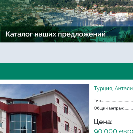
Турция, Антали
Тип
Общий метраж
Цена:
90'000 евр