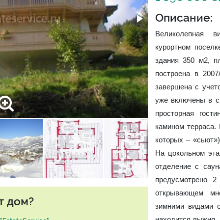
Описание:
Великолепная в
курортном поселк
здания 350 м2, п
построена в 2007
завершена с учет
уже включены в с
просторная гости
камином терраса. 
которых – «сьют»)
На цокольном эта
отделение с саун
предусмотрено 2
открывающем мн
т дом?
зимними видами с
находится лыжня.