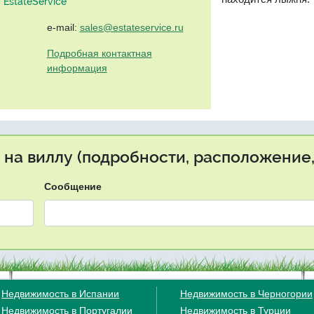
EstateService"
e-mail:
sales@estateservice.ru
Подробная контактная
информация
 на виллу (подробности, расположение,
Сообщение
Недвижимость в Испании
Недвижимость в Черногории
Недвижимость в Португалии
Недвижимость в Турции