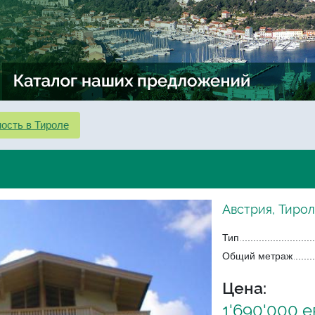
ость в Тироле
Австрия, Тирол
Тип
Общий метраж
Цена:
1'690'000 