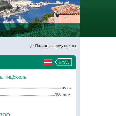
Показать форму поиска
#7393
ь, Кицбюэль
вилла
350 кв. м.
евро