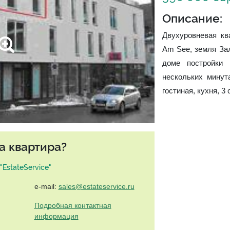
Описание:
Двухуровневая кв
Am See, земля Зал
доме постройки 
нескольких минут
гостиная, кухня, 3
а квартира?
EstateService"
e-mail:
sales@estateservice.ru
Подробная контактная
информация