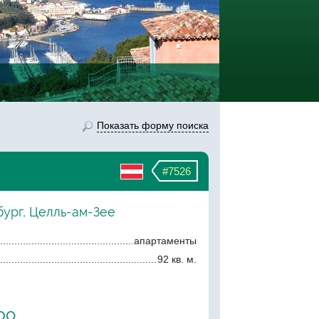
Показать форму поиска
#7526
бург, Целль-ам-Зее
апартаменты
92 кв. м.
ро