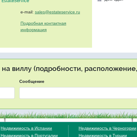
EstateService"
e-mail:
sales@estateservice.ru
Подробная контактная
информация
 на виллу (подробности, расположение,
Сообщение
Недвижимость в Испании
Недвижимость в Черногории
Недвижимость в Португалии
Недвижимость в Турции