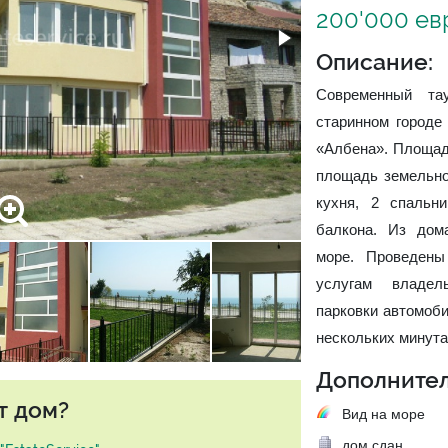
200'000 ев
Описание:
Современный та
старинном городе 
«Албена». Площадь
площадь земельног
кухня, 2 спальн
балкона. Из дом
море. Проведены
услугам владел
парковки автомоби
нескольких минут
Дополнител
т дом?
Вид на море
дом сдан