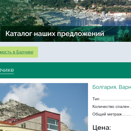
мость в Балчике
лчике
Болгария, Варн
Тип
Количество спален
Общий метраж
Цена: