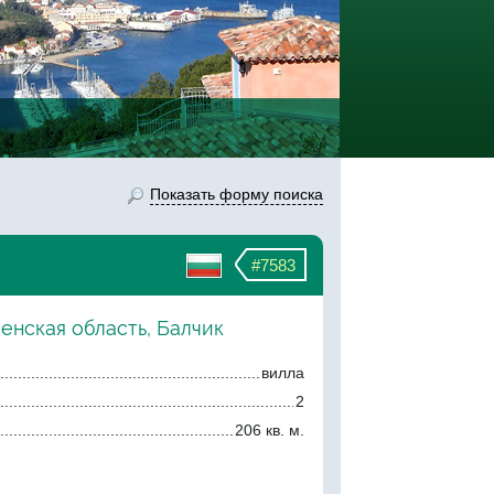
Показать форму поиска
#7583
енская область, Балчик
вилла
2
206 кв. м.