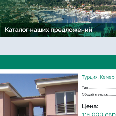
Турция, Кемер
Тип
Общий метраж
Цена:
115'000 ев