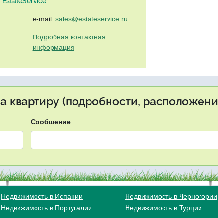
EstateService"
e-mail:
sales@estateservice.ru
Подробная контактная
информация
на квартиру (подробности, расположение
Сообщение
Недвижимость в Испании
Недвижимость в Черногории
Недвижимость в Португалии
Недвижимость в Турции