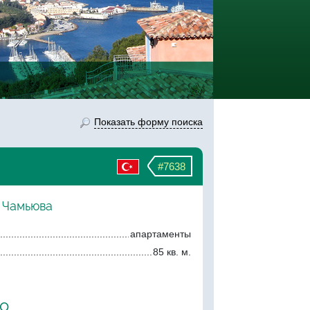
Показать форму поиска
#7638
, Чамьюва
апартаменты
85 кв. м.
ро