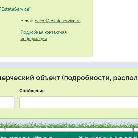
EstateService"
e-mail:
sales@estateservice.ru
Подробная контактная
информация
мерческий объект (подробности, распол
Сообщение
Недвижимость в Испании
Недвижимость в Черногории