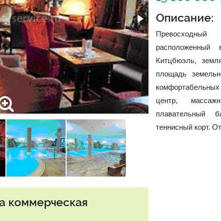
Описание:
Превосходны
расположенный 
Китцбюэль, земл
площадь земельн
комфортабельных н
центр, массаж
плавательный б
теннисный корт. О
та коммерческая