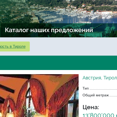
ость в Тироле
Австрия, Тирол
Тип
Общий метраж
Цена:
13'800'000