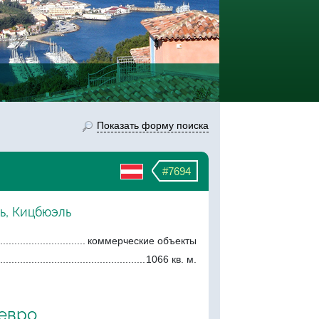
Показать форму поиска
#7694
ь, Кицбюэль
коммерческие объекты
1066 кв. м.
 евро