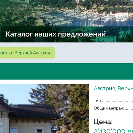
ость в Верхней Австрии
Австрия, Верх
Тип
Общий метраж
Цена:
2'430'000 