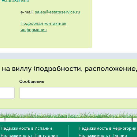
EstateService"
e-mail:
sales@estateservice.ru
Подробная контактная
информация
 на виллу (подробности, расположение,
Сообщение
Недвижимость в Испании
Недвижимость в Черногории
Недвижимость в Португалии
Недвижимость в Турции