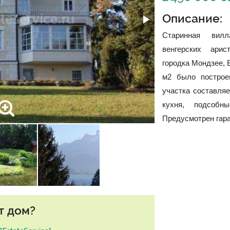
Описание:
Старинная вил
венгерских арис
городка Мондзее, 
м2 было построе
участка составляе
кухня, подсобн
Предусмотрен гара
т дом?