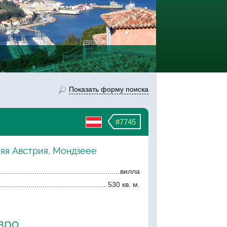
Показать форму поиска
#7745
няя Австрия, Мондзеее
вилла
530 кв. м.
евро