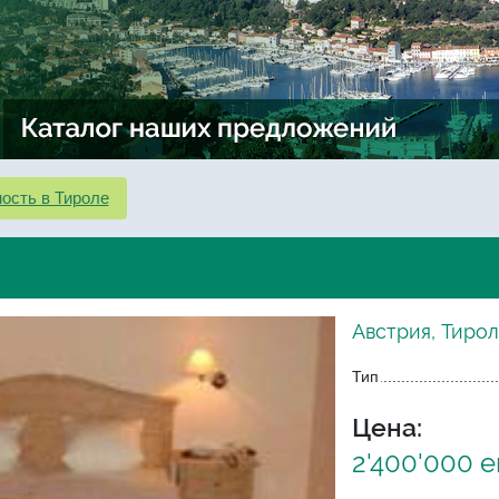
ость в Тироле
Австрия, Тирол
Тип
Цена:
2'400'000 