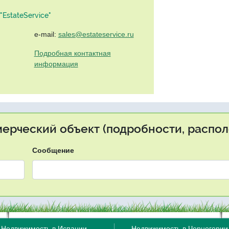
EstateService"
e-mail:
sales@estateservice.ru
Подробная контактная
информация
мерческий объект (подробности, распол
Сообщение
Недвижимость в Испании
Недвижимость в Черногории