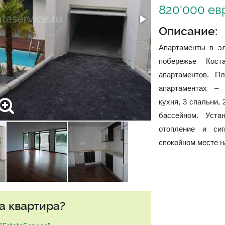
820'000 ев
Описание:
Апартаменты в эл
побережье Кос
апартаментов. П
апартаментах – 
кухня, 3 спальни,
бассейном. Уста
отопление и сиг
спокойном месте н
а квартира?