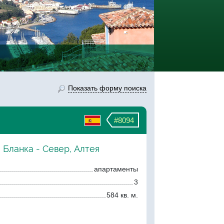
Показать форму поиска
#8094
 Бланка - Север, Алтея
апартаменты
3
584 кв. м.