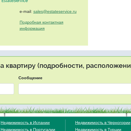
EstateService"
e-mail:
sales@estateservice.ru
Подробная контактная
информация
на квартиру (подробности, расположение
Сообщение
Недвижимость в Испании
Недвижимость в Черногории
Недвижимость в Португалии
Недвижимость в Турции