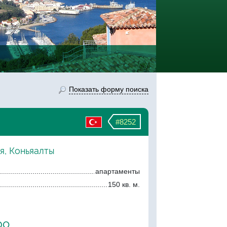
Показать форму поиска
#8252
я, Коньяалты
апартаменты
150 кв. м.
ро