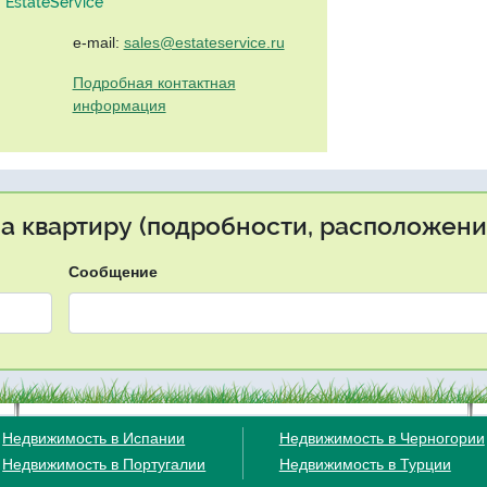
EstateService"
e-mail:
sales@estateservice.ru
Подробная контактная
информация
на квартиру (подробности, расположение
Сообщение
Недвижимость в Испании
Недвижимость в Черногории
Недвижимость в Португалии
Недвижимость в Турции