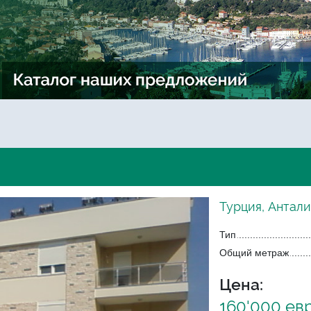
Турция, Антали
Тип
Общий метраж
Цена:
160'000 ев