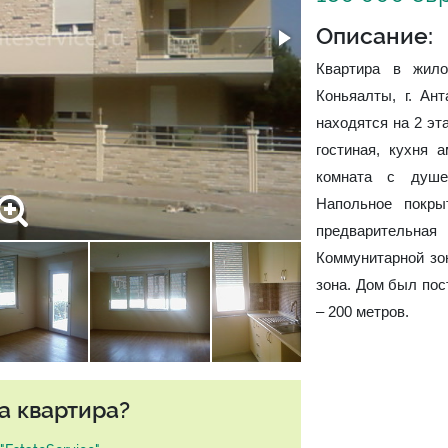
Описание:
Квартира в жило
Коньяалты, г. Ан
находятся на 2 эт
гостиная, кухня а
комната с душе
Напольное покры
предварительн
Коммунитарной зо
зона. Дом был пос
– 200 метров.
а квартира?