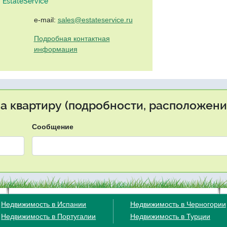
EstateService"
e-mail:
sales@estateservice.ru
Подробная контактная
информация
на квартиру (подробности, расположение
Сообщение
Недвижимость в Испании
Недвижимость в Черногории
Недвижимость в Португалии
Недвижимость в Турции