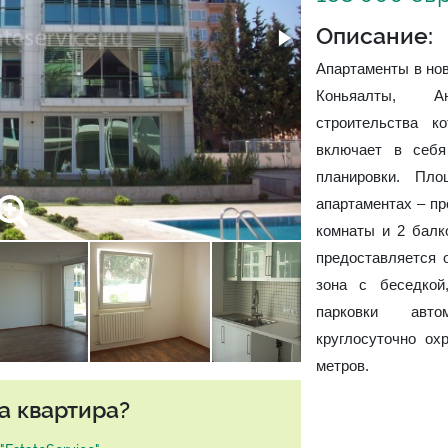
Описание:
Апартаменты в но
Коньяалты, А
строительства к
включает в себя
планировки. Пл
апартаментах – пр
комнаты и 2 балк
предоставляется 
зона с беседкой
парковки авто
круглосуточно ох
метров.
а квартира?