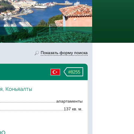
Показать форму поиска
#8255
я, Коньяалты
апартаменты
137 кв. м.
ро