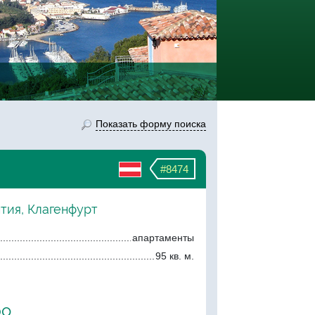
Показать форму поиска
#8474
тия, Клагенфурт
апартаменты
95 кв. м.
ро