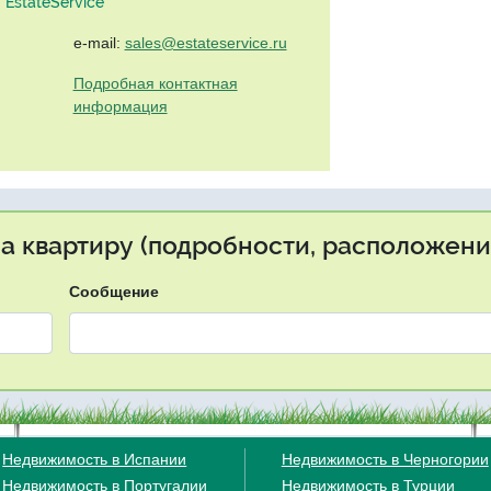
EstateService"
e-mail:
sales@estateservice.ru
Подробная контактная
информация
на квартиру (подробности, расположение
Сообщение
Недвижимость в Испании
Недвижимость в Черногории
Недвижимость в Португалии
Недвижимость в Турции