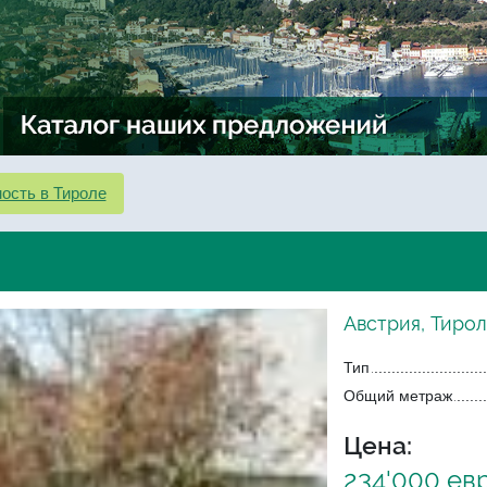
ость в Тироле
Австрия, Тирол
Тип
Общий метраж
Цена:
234'000 ев