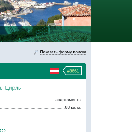
Показать форму поиска
#8661
ь, Цирль
апартаменты
88 кв. м.
ро