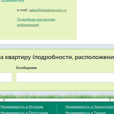
EstateService"
e-mail:
sales@estateservice.ru
Подробная контактная
информация
на квартиру (подробности, расположение
Сообщение
Недвижимость в Испании
Недвижимость в Черногории
Недвижимость в Португалии
Недвижимость в Турции