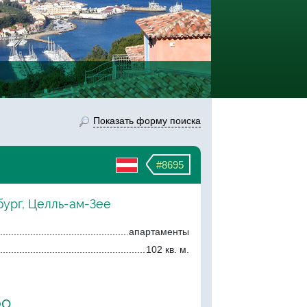
Показать форму поиска
#8695
бург, Целль-ам-Зее
апартаменты
102 кв. м.
ро