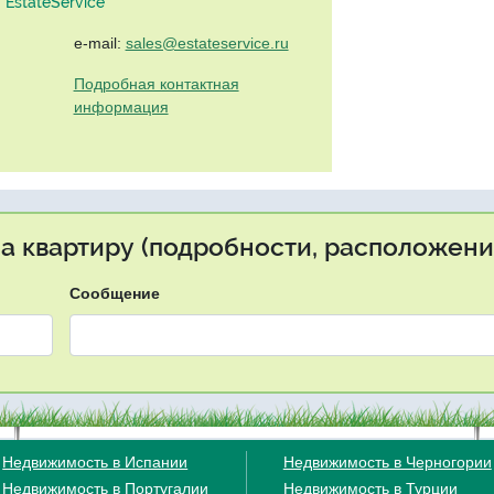
EstateService"
e-mail:
sales@estateservice.ru
Подробная контактная
информация
на квартиру (подробности, расположение
Сообщение
Недвижимость в Испании
Недвижимость в Черногории
Недвижимость в Португалии
Недвижимость в Турции