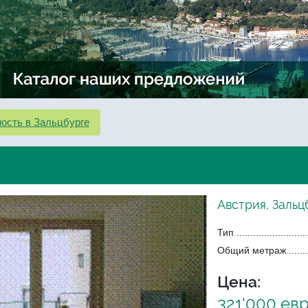
ость в Зальцбурге
Австрия, Зальц
Тип
Общий метраж
Цена:
321'000 ев