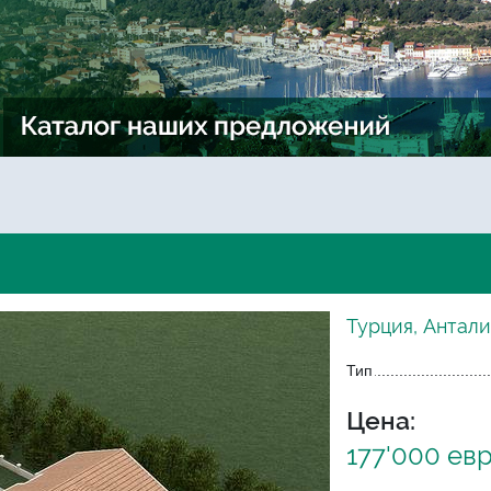
Турция, Антали
Тип
Цена:
177'000 ев