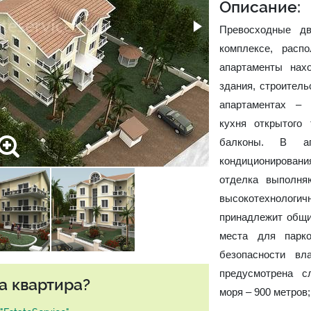
Описание:
Превосходные д
комплексе, расп
апартаменты нах
здания, строитель
апартаментах – 
кухня открытого
балконы. В ап
кондиционирова
отделка выполня
высокотехнологич
принадлежит общи
места для парко
безопасности вл
предусмотрена с
а квартира?
моря – 900 метров;