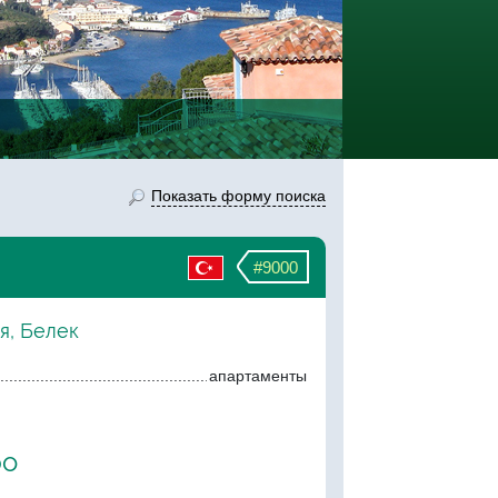
Показать форму поиска
#9000
я, Белек
апартаменты
ро