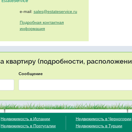
EstateService"
e-mail:
sales@estateservice.ru
Подробная контактная
информация
на квартиру (подробности, расположение
Сообщение
Недвижимость в Испании
Недвижимость в Черногории
Недвижимость в Португалии
Недвижимость в Турции