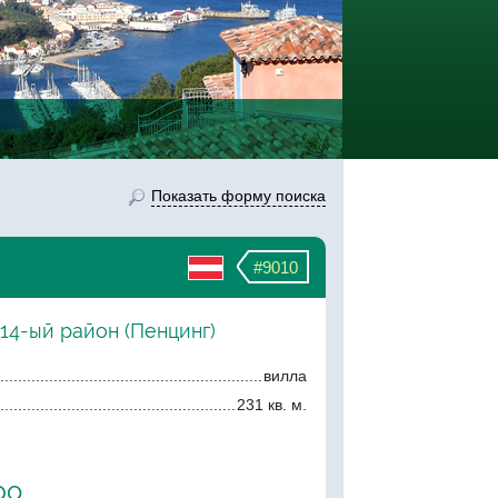
Показать форму поиска
#9010
 14-ый район (Пенцинг)
вилла
231 кв. м.
ро