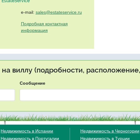
EstateService"
e-mail:
sales@estateservice.ru
Подробная контактная
информация
 на виллу (подробности, расположение,
Сообщение
Недвижимость в Испании
Недвижимость в Черногории
Недвижимость в Португалии
Недвижимость в Турции