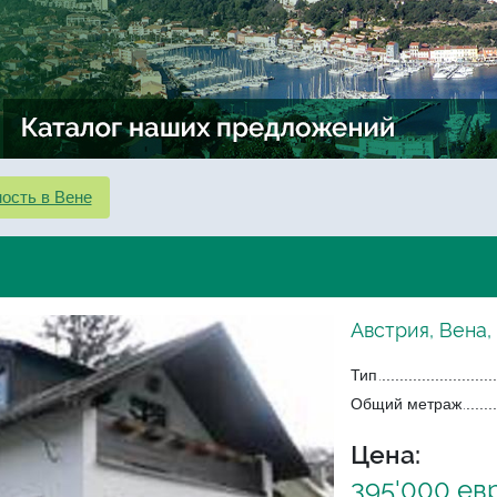
ость в Вене
Австрия, Вена,
Тип
Общий метраж
Цена:
395'000 ев