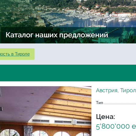
ость в Тироле
Австрия, Тирол
Тип
Цена:
5'800'000 