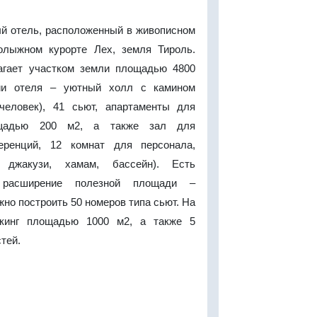
й отель, расположенный в живописном
олыжном курорте Лех, земля Тироль.
агает участком земли площадью 4800
ии отеля – уютный холл с камином
человек), 41 сьют, апартаменты для
ощадью 200 м2, а также зал для
еренций, 12 комнат для персонала,
, джакузи, хамам, бассейн). Есть
 расширение полезной площади –
но построить 50 номеров типа сьют. На
ркинг площадью 1000 м2, а также 5
стей.