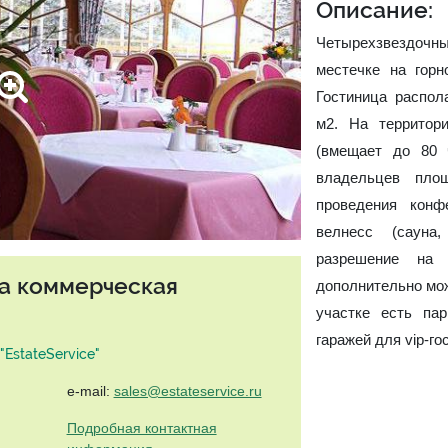
Описание:
Четырехзвездочны
местечке на горн
Гостиница распол
м2. На территор
(вмещает до 80 
владельцев пл
проведения конф
велнесс (сауна
разрешение на
та коммерческая
дополнительно мож
участке есть па
гаражей для vip-го
EstateService"
e-mail:
sales@estateservice.ru
Подробная контактная