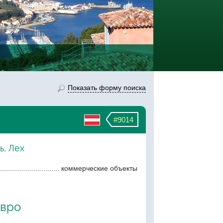
Показать форму поиска
#9014
ь, Лех
коммерческие объекты
евро