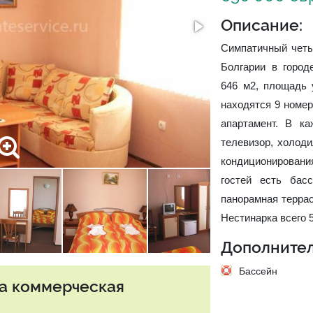
Описание:
Симпатичный четы
Болгарии в город
646 м2, площадь 
находятся 9 номер
апартамент. В к
телевизор, холоди
кондиционировани
гостей есть бас
панорамная террас
Нестинарка всего 
Дополнител
Бассейн
та коммерческая