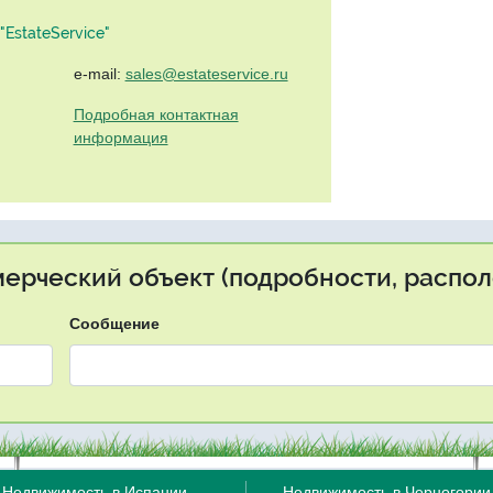
EstateService"
e-mail:
sales@estateservice.ru
Подробная контактная
информация
мерческий объект (подробности, распол
Сообщение
Недвижимость в Испании
Недвижимость в Черногории