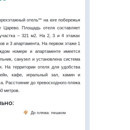
рехэтажный отель** на юге побережья
е Царево. Площадь отеля составляет
участка – 321 м2. На 2, 3 и 4 этажах
ов и 3 апартамента. На первом этаже 1
аждом номере и апартаменте имеется
льник, санузел и установлена система
я. На территории отеля для удобства
сейн, кафе, игральный зал, камин и
а. Расстояние до превосходного пляжа
50 метров.
ьно:
До пляжа: пешком