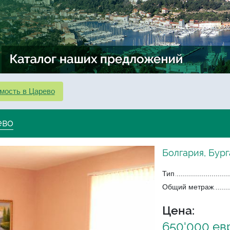
мость в Царево
ево
Болгария, Бург
Тип
Общий метраж
Цена:
650'000 ев