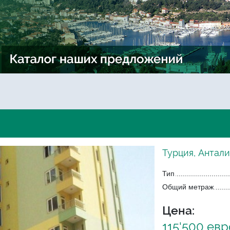
Турция, Антали
Тип
Общий метраж
Цена:
115'500 евр