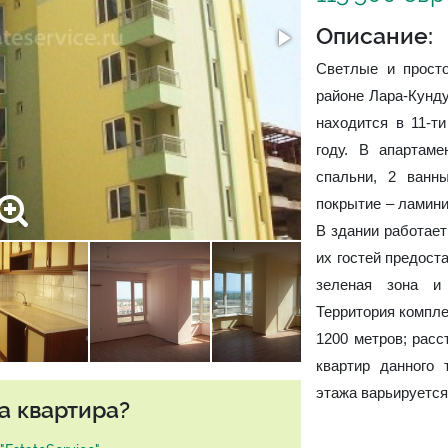
Описание:
Светлые и прост
районе Лара-Кунду
находится в 11-т
году. В апартаме
спальни, 2 ванн
покрытие – ламини
В здании работает
их гостей предост
зеленая зона и
Территория компле
1200 метров; расс
квартир данного 
этажа варьируется 
а квартира?