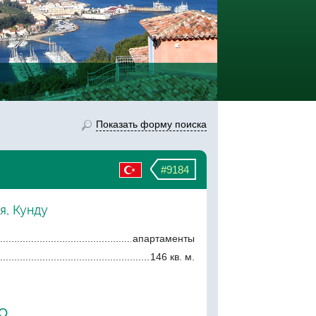
Показать форму поиска
#9184
я, Кунду
апартаменты
146 кв. м.
о