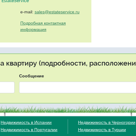
EstateService"
e-mail:
sales@estateservice.ru
Подробная контактная
информация
на квартиру (подробности, расположение
Сообщение
Недвижимость в Испании
Недвижимость в Черногории
Недвижимость в Португалии
Недвижимость в Турции