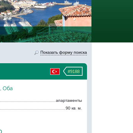
Показать форму поиска
#9188
, Оба
апартаменты
90 кв. м.
о