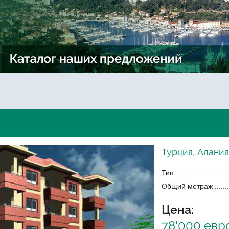
Турция, Алания
Тип
Общий метраж
Цена:
78'000 евр