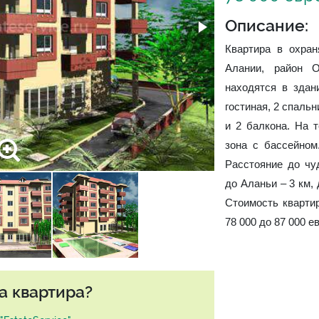
Описание:
Квартира в охра
Алании, район 
находятся в здан
гостиная, 2 спальн
и 2 балкона. На 
зона с бассейном
Расстояние до чу
до Аланьи – 3 км,
Стоимость кварти
78 000 до 87 000 е
а квартира?