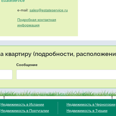
EstateService"
e-mail:
sales@estateservice.ru
Подробная контактная
информация
на квартиру (подробности, расположение
Сообщение
Недвижимость в Испании
Недвижимость в Черногории
Недвижимость в Португалии
Недвижимость в Турции