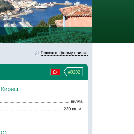
Показать форму поиска
#9202
, Кириш
вилла
230 кв. м.
ро