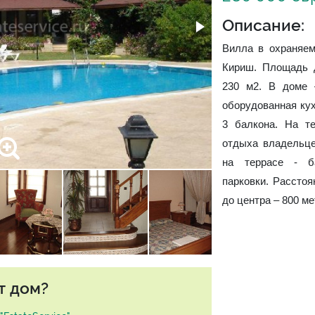
Описание:
Вилла в охраняем
Кириш. Площадь д
230 м2. В доме 
оборудованная кух
3 балкона. На т
отдыха владельце
на террасе - б
парковки. Расстоя
до центра – 800 ме
т дом?