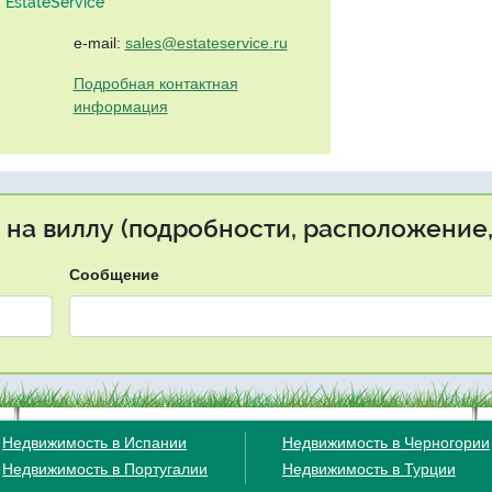
EstateService"
e-mail:
sales@estateservice.ru
Подробная контактная
информация
 на виллу (подробности, расположение,
Сообщение
Недвижимость в Испании
Недвижимость в Черногории
Недвижимость в Португалии
Недвижимость в Турции