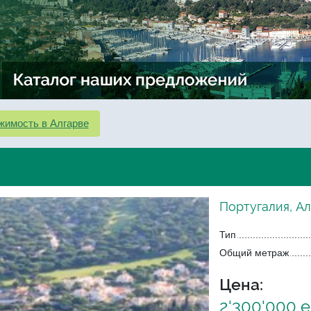
жимость в Алгарве
Португалия, А
Тип
Общий метраж
Цена:
2'300'000 