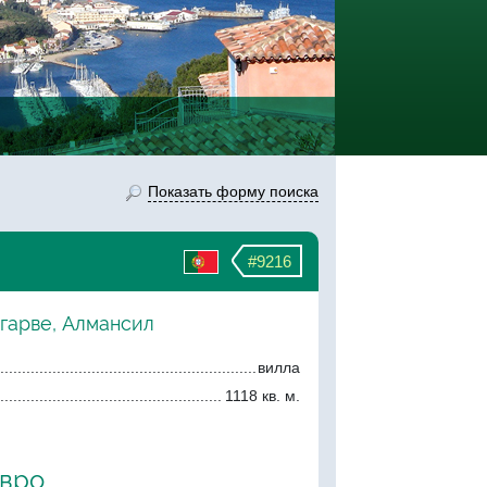
Показать форму поиска
#9216
лгарве, Алмансил
вилла
1118 кв. м.
евро