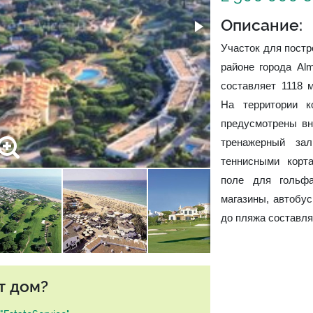
Описание:
Участок для постр
районе города Alm
составляет 1118 
На территории к
предусмотрены вн
тренажерный за
теннисными корта
поле для гольф
магазины, автобус
до пляжа составля
т дом?