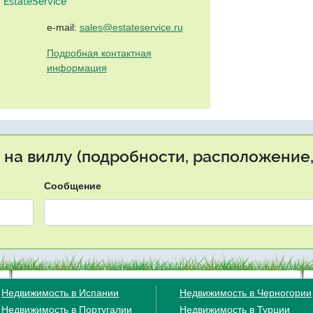
EstateService"
e-mail:
sales@estateservice.ru
Подробная контактная
информация
 на виллу (подробности, расположение,
Сообщение
Недвижимость в Испании
Недвижимость в Черногории
Недвижимость в Португалии
Недвижимость в Турции