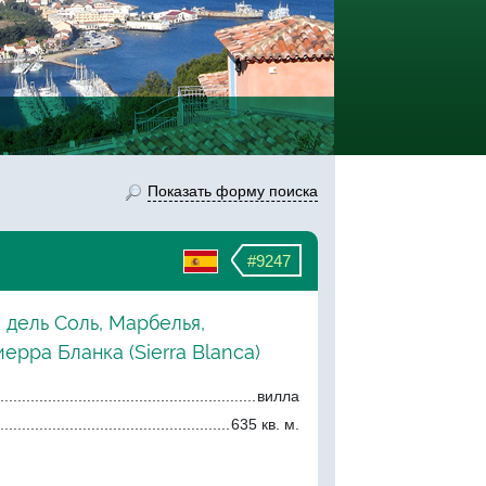
Показать форму поиска
#9247
 дель Соль, Марбелья,
ерра Бланка (Sierra Blanca)
вилла
635 кв. м.