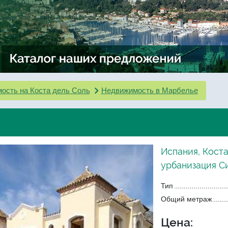
ость на Коста дель Соль
Недвижимость в Марбелье
Испания, Коста
урбанизация Си
Тип
Общий метраж
Цена: