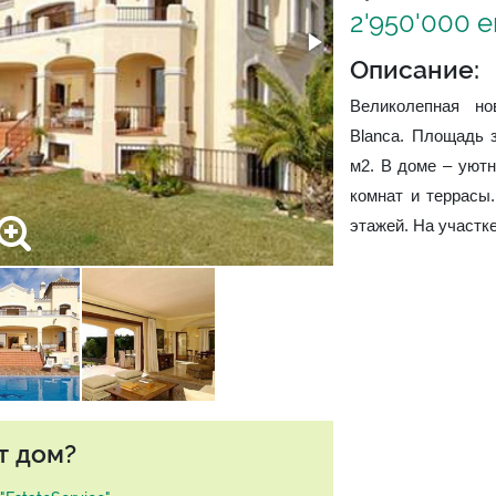
2'950'000 
Описание:
Великолепная но
Blanca. Площадь 
м2. В доме – уютн
комнат и террасы
этажей. На участк
т дом?