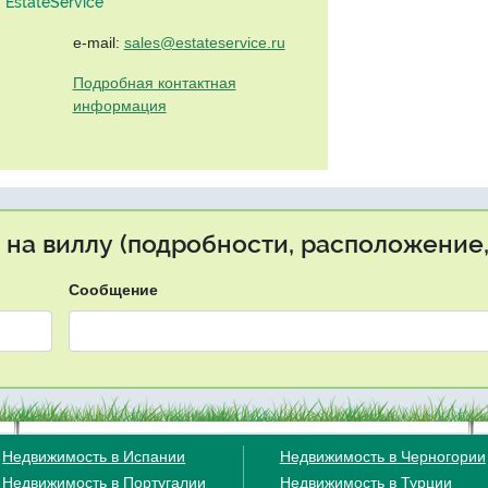
EstateService"
e-mail:
sales@estateservice.ru
Подробная контактная
информация
 на виллу (подробности, расположение,
Сообщение
Недвижимость в Испании
Недвижимость в Черногории
Недвижимость в Португалии
Недвижимость в Турции