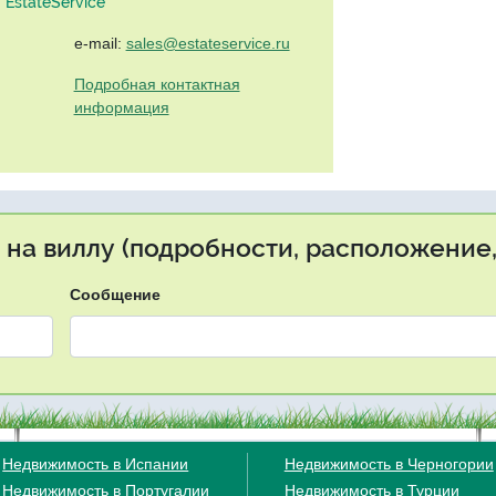
EstateService"
e-mail:
sales@estateservice.ru
Подробная контактная
информация
 на виллу (подробности, расположение,
Сообщение
Недвижимость в Испании
Недвижимость в Черногории
Недвижимость в Португалии
Недвижимость в Турции