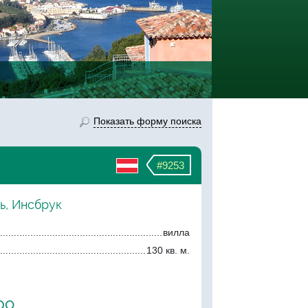
Показать форму поиска
#9253
ь, Инсбрук
вилла
130 кв. м.
ро