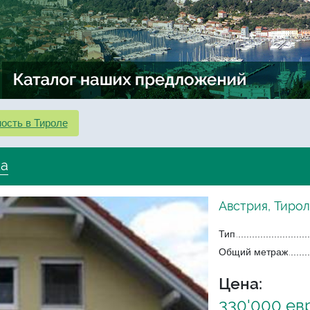
ость в Тироле
ка
Австрия, Тирол
Тип
Общий метраж
Цена:
330'000 ев