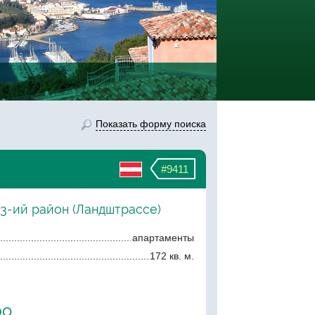
Показать форму поиска
#9411
 3-ий район (Ландштрассе)
апартаменты
172 кв. м.
ро