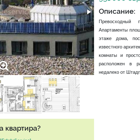
Описание:
Превосходный 
Апартаменты площ
этаже дома, пос
известного архитек
комнаты и прост
расположен в ра
недалеко от Штадп
а квартира?