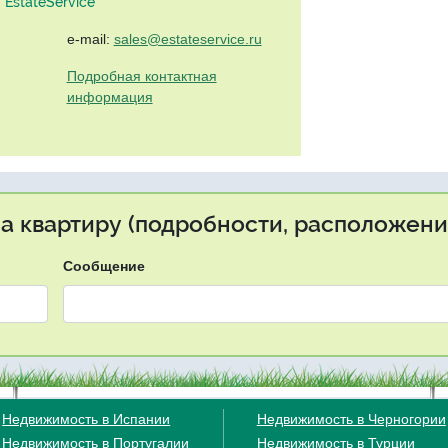
EstateService"
e-mail:
sales@estateservice.ru
Подробная контактная
информация
на квартиру (подробности, расположение
Сообщение
Недвижимость в Испании
Недвижимость в Черногории
Недвижимость в Португалии
Недвижимость в Турции